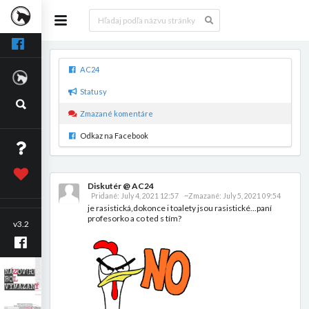
AC24
Statusy
Zmazané komentáre
Odkaz na Facebook
Diskutér @ AC24
Pridané:
July 4, 2021 12:57
~Zmazané:
July 5, 2021 09:54
je rasistická,dokonce i toalety jsou rasistické...paní
profesorko a co ted s tím?
v3.2