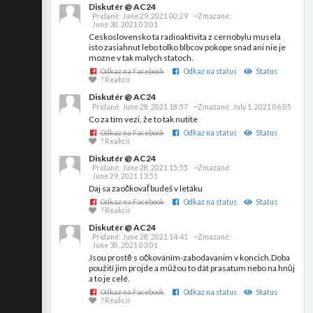
Diskutér @ AC24
Pridané:
June 29, 2021 00:29
~Zmazané:
June 30, 2021 03:01
Ceskoslovensko ta radioaktivita z cernobylu musela
isto zasiahnut lebo tolko blbcov pokope snad ani nie je
mozne v tak malych statoch.
Odkaz na Facebook
Odkaz na status
Status
? Reakcií
Diskutér @ AC24
Pridané:
June 28, 2021 18:57
~Zmazané:
July 1, 2021 06:05
Co za tím vezi, že to tak nutite
Odkaz na Facebook
Odkaz na status
Status
? Reakcií
Diskutér @ AC24
Pridané:
June 28, 2021 15:55
~Zmazané:
June 29, 2021 13:51
Daj sa zaočkovať budeš v letáku
Odkaz na Facebook
Odkaz na status
Status
? Reakcií
Diskutér @ AC24
Pridané:
June 28, 2021 14:41
~Zmazané:
June 30, 2021 03:01
Jsou prostě s očkováním-zabodavanim v koncich.Doba
použití jim projde a můžou to dát prasatum nebo na hnůj
a to je celé.
Odkaz na Facebook
Odkaz na status
Status
? Reakcií