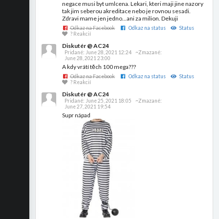
negace musi byt umlcena. Lekari, kteri maji jine nazory
tak jim seberou akreditace nebo je rovnou sesadi.
Zdravi mame jen jedno...ani za milion. Dekuji
Odkaz na Facebook
Odkaz na status
Status
? Reakcií
Diskutér @ AC24
Pridané:
June 28, 2021 12:24
~Zmazané:
June 28, 2021 23:00
A kdy vrátí těch 100 mega???
Odkaz na Facebook
Odkaz na status
Status
? Reakcií
Diskutér @ AC24
Pridané:
June 25, 2021 18:05
~Zmazané:
June 27, 2021 19:54
Supr nápad