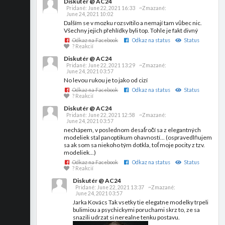
Diskutér @ AC24
Pridané:
June 22, 2021 16:33
~Zmazané:
June 24, 2021 10:02
Dalším se v mozku rozsvítilo a nemají tam vůbec nic.
Všechny jejich přehlídky byli top. Tohle je fakt divný
Odkaz na Facebook
Odkaz na status
Status
? Reakcií
Diskutér @ AC24
Pridané:
June 22, 2021 13:29
~Zmazané:
June 24, 2021 03:57
No levou rukou je to jako od cizí
Odkaz na Facebook
Odkaz na status
Status
? Reakcií
Diskutér @ AC24
Pridané:
June 22, 2021 12:58
~Zmazané:
June 24, 2021 03:57
nechápem, v poslednom desaťročí sa z elegantných
modeliek stal panoptikum ohavností... (ospravedlňujem
sa ak som sa niekoho tým dotkla, toť moje pocity z tzv.
modeliek...)
Odkaz na Facebook
Odkaz na status
Status
? Reakcií
Diskutér @ AC24
Pridané:
June 22, 2021 13:37
~Zmazané:
June 24, 2021 03:57
Jarka Kovács Tak vsetky tie elegatne modelky trpeli
bulimiou a psychickymi poruchami skrz to, ze sa
snazili udrzat si nerealne tenku postavu.