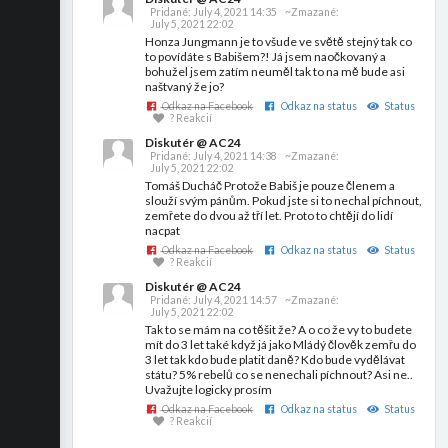
Pridané:
July 4, 2021 14:35
~Zmazané:
July 5, 2021 22:02
Honza Jungmann je to všude ve světě stejný tak co
to povídáte s Babišem?! Já jsem naočkovaný a
bohužel jsem zatím neuměl tak to na mě bude asi
naštvaný že jo?
Odkaz na Facebook
Odkaz na status
Status
? Reakcií
Diskutér @ AC24
Pridané:
July 4, 2021 14:38
~Zmazané:
July 5, 2021 22:02
Tomáš Ducháč Protože Babiš je pouze členem a
slouží svým pánům. Pokud jste si to nechal píchnout,
zemřete do dvou až tří let. Proto to chtějí do lidí
nacpat
Odkaz na Facebook
Odkaz na status
Status
? Reakcií
Diskutér @ AC24
Pridané:
July 4, 2021 14:57
~Zmazané:
July 5, 2021 22:02
Tak to se mám na co těšit že? A o co že vy to budete
mít do 3 let také když já jako Mládý člověk zemřu do
3 let tak kdo bude platit daně? Kdo bude vydělávat
státu? 5% rebelů co se nenechali píchnout? Asi ne..
Uvažujte logicky prosím
Odkaz na Facebook
Odkaz na status
Status
? Reakcií