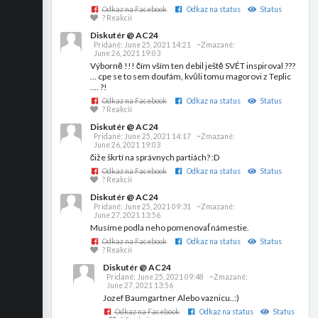
Odkaz na Facebook
Odkaz na status
Status
? Reakcií
Diskutér @ AC24
Pridané:
June 25, 2021 14:21
~Zmazané:
June 26, 2021 19:03
Výborně !!! čím vším ten debil ještě SVÉT inspiroval ???
... cpe se to sem doufám, kvůli tomu magorovi z Teplic
.... ?!
Odkaz na Facebook
Odkaz na status
Status
? Reakcií
Diskutér @ AC24
Pridané:
June 25, 2021 14:17
~Zmazané:
June 26, 2021 19:03
čiže škrtí na správnych partiách? :D
Odkaz na Facebook
Odkaz na status
Status
? Reakcií
Diskutér @ AC24
Pridané:
June 25, 2021 09:31
~Zmazané:
June 27, 2021 13:56
Musíme podla neho pomenovať námestie.
Odkaz na Facebook
Odkaz na status
Status
? Reakcií
Diskutér @ AC24
Pridané:
June 25, 2021 09:48
~Zmazané:
June 27, 2021 13:56
Jozef Baumgartner Alebo vaznicu..:)
Odkaz na Facebook
Odkaz na status
Status