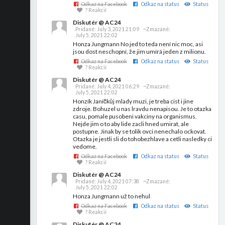
Odkaz na Facebook
Odkaz na status
Status
? Reakcií
Diskutér @ AC24
Pridané:
July 3, 2021 21:09
~Zmazané:
July 5, 2021 22:02
Honza Jungmann No jed to teda není nic moc, asi
jsou dost neschopní, že jim umírá jeden z milionu.
Odkaz na Facebook
Odkaz na status
Status
? Reakcií
Diskutér @ AC24
Pridané:
July 4, 2021 06:29
~Zmazané:
July 5, 2021 22:02
Honzík Janíčkůj mlady muzi, je treba cist i jine
zdroje. Bohuzel u nas lravdu nenapisou. Je to otazka
casu, pomale pusobeni vakciny na organismus.
Nejde jim o to aby lide zacli hned umirat, ale
postupne. Jinak by se tolik ovci nenechalo ockovat.
Otazka je jestli sli do tohobezhlave a cetli nasledky ci
vedome.
Odkaz na Facebook
Odkaz na status
Status
? Reakcií
Diskutér @ AC24
Pridané:
July 4, 2021 07:38
~Zmazané:
July 5, 2021 22:02
Honza Jungmann už to nehul
Odkaz na Facebook
Odkaz na status
Status
? Reakcií
Diskutér @ AC24