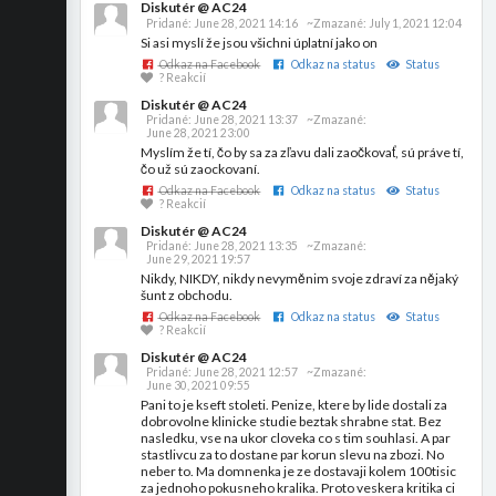
Diskutér @ AC24
Pridané:
June 28, 2021 14:16
~Zmazané:
July 1, 2021 12:04
Si asi myslí že jsou všichni úplatní jako on
Odkaz na Facebook
Odkaz na status
Status
? Reakcií
Diskutér @ AC24
Pridané:
June 28, 2021 13:37
~Zmazané:
June 28, 2021 23:00
Myslím že tí, čo by sa za zľavu dali zaočkovať, sú práve tí,
čo už sú zaockovaní.
Odkaz na Facebook
Odkaz na status
Status
? Reakcií
Diskutér @ AC24
Pridané:
June 28, 2021 13:35
~Zmazané:
June 29, 2021 19:57
Nikdy, NIKDY, nikdy nevyměnim svoje zdraví za nějaký
šunt z obchodu.
Odkaz na Facebook
Odkaz na status
Status
? Reakcií
Diskutér @ AC24
Pridané:
June 28, 2021 12:57
~Zmazané:
June 30, 2021 09:55
Pani to je kseft stoleti. Penize, ktere by lide dostali za
dobrovolne klinicke studie beztak shrabne stat. Bez
nasledku, vse na ukor cloveka co s tim souhlasi. A par
stastlivcu za to dostane par korun slevu na zbozi. No
neber to. Ma domnenka je ze dostavaji kolem 100tisic
za jednoho pokusneho kralika. Proto veskera kritika ci