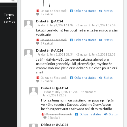
Odkaz na Facebook
Odkaz na status
Status
Terms
? Reakcií
of
Diskutér @ AC24
service
Pridané:
July 4, 2021 11:32
~Zmazané:
July 5, 2021 09:54
tak at jí ten kdo má ten pocit nežere...a žere si co si sám
vypěstuje
Odkaz na Facebook
Odkaz na status
Status
? Reakcií
Diskutér @ AC24
Pridané:
July 3, 2021 18:34
~Zmazané:
July 5, 2021 22:02
Je čím dál víc vidět, že to není vakcína, ale jed pro
uskutečnění genocidy. Lidi, přemýšlejte, myslíte že
vrahovi Babišovi jde o vaše dobro?? On chce pouze vaši
smrt
Odkaz na Facebook
Odkaz na status
Status
? Reakcií
Diskutér @ AC24
Pridané:
July 3, 2021 19:00
~Zmazané:
July 5, 2021 22:02
Honza Jungmann on asi přímo ne, pouze plní plán
velkého resetu z Davosu, všechny členy Aspen
institutu pozavírat a Schwaba oběsit by to chtělo
Odkaz na Facebook
Odkaz na status
Status
? Reakcií
Diskutér @ AC24