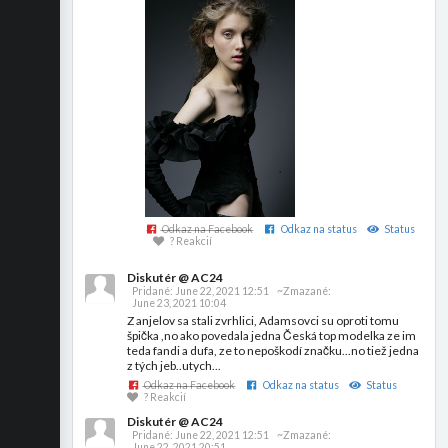
Odkaz na Facebook
Odkaz na status
Status
? Reakcií
Diskutér @ AC24
Pridané:
June 22, 2021 12:51
~Zmazané:
June 23, 2021 10:04
Z anjelov sa stali zvrhlici, Adamsovci su oproti tomu
špička ,no ako povedala jedna Česká top modelka ze im
teda fandi a dufa, ze to nepoškodí značku...no tiež jedna
z tých jeb..utych...
Odkaz na Facebook
Odkaz na status
Status
? Reakcií
Diskutér @ AC24
Pridané:
June 22, 2021 12:51
~Zmazané:
June 22, 2021 20:51