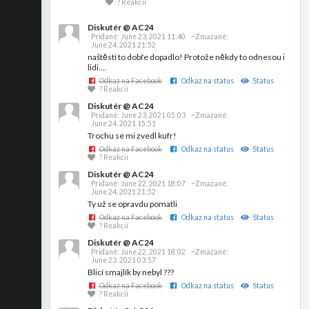
? Reakcií
Diskutér @ AC24
Pridané:
June 23, 2021 11:40
~Zmazané:
June 24, 2021 21:52
naštěstí to dobře dopadlo! Protože někdy to odnesou i
lidi....
Odkaz na Facebook
Odkaz na status
Status
? Reakcií
Diskutér @ AC24
Pridané:
June 23, 2021 05:03
~Zmazané:
June 24, 2021 15:51
Trochu se mi zvedl kufr!
Odkaz na Facebook
Odkaz na status
Status
? Reakcií
Diskutér @ AC24
Pridané:
June 22, 2021 18:07
~Zmazané:
June 24, 2021 21:52
Ty už se opravdu pomatli
Odkaz na Facebook
Odkaz na status
Status
? Reakcií
Diskutér @ AC24
Pridané:
June 22, 2021 18:02
~Zmazané:
June 23, 2021 03:57
Blicí smajlík by nebyl ???
Odkaz na Facebook
Odkaz na status
Status
? Reakcií