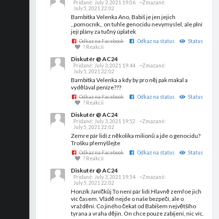
Pridané:
July 3, 2021 19:06
~Zmazané:
July 5, 2021 22:02
Bambitka Velenka Ano, Babiš je jen jejich
,,pomocník,, on tuhle genocidu nevymyslel, ale plní
její plány za tučný úplatek
Odkaz na Facebook
Odkaz na status
Status
? Reakcií
Diskutér @ AC24
Pridané:
July 3, 2021 19:44
~Zmazané:
July 5, 2021 22:02
Bambitka Velenka a kdy by pro něj pak makal a
vydělával peníze???
Odkaz na Facebook
Odkaz na status
Status
? Reakcií
Diskutér @ AC24
Pridané:
July 3, 2021 19:52
~Zmazané:
July 5, 2021 22:02
Zemre pár lidí z několika milionů a jde o genocidu?
Trošku přemýšlejte
Odkaz na Facebook
Odkaz na status
Status
? Reakcií
Diskutér @ AC24
Pridané:
July 3, 2021 19:54
~Zmazané:
July 5, 2021 22:02
Honzík Janíčkůj To není pár lidí.Hlavně zemřoe jich
víc časem. Vládě nejde o naše bezpečí, ale o
vraždění. Co jiného čekat od Babišem největšího
tyrana a vraha dějin. On chce pouze zabíjení, nic víc.