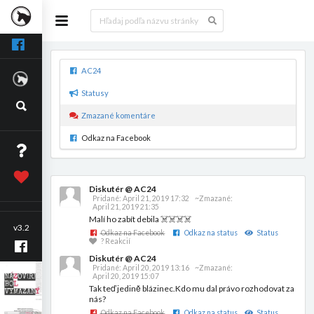
AC24
Statusy
Zmazané komentáre
Odkaz na Facebook
Diskutér @ AC24
Pridané:
April 21, 2019 17:32
~Zmazané:
April 21, 2019 21:35
Malí ho zabít debila ☠️☠️☠️☠️
v3.2
Odkaz na Facebook
Odkaz na status
Status
? Reakcií
Diskutér @ AC24
Pridané:
April 20, 2019 13:16
~Zmazané:
April 20, 2019 15:07
Tak teď jedině blázinec.Kdo mu dal právo rozhodovat za
nás?
Odkaz na Facebook
Odkaz na status
Status