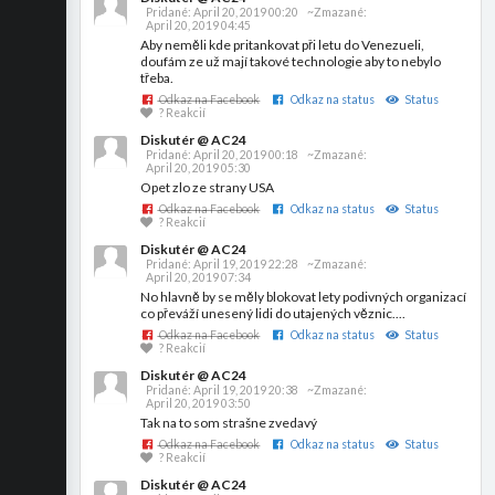
Pridané:
April 20, 2019 00:20
~Zmazané:
April 20, 2019 04:45
Aby neměli kde pritankovat při letu do Venezueli,
doufám ze už mají takové technologie aby to nebylo
třeba.
Odkaz na Facebook
Odkaz na status
Status
? Reakcií
Diskutér @ AC24
Pridané:
April 20, 2019 00:18
~Zmazané:
April 20, 2019 05:30
Opet zlo ze strany USA
Odkaz na Facebook
Odkaz na status
Status
? Reakcií
Diskutér @ AC24
Pridané:
April 19, 2019 22:28
~Zmazané:
April 20, 2019 07:34
No hlavně by se měly blokovat lety podivných organizací
co převáží unesený lidi do utajených věznic....
Odkaz na Facebook
Odkaz na status
Status
? Reakcií
Diskutér @ AC24
Pridané:
April 19, 2019 20:38
~Zmazané:
April 20, 2019 03:50
Tak na to som strašne zvedavý
Odkaz na Facebook
Odkaz na status
Status
? Reakcií
Diskutér @ AC24