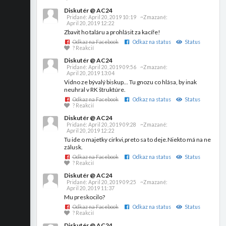
Diskutér @ AC24
Pridané:
April 20, 2019 10:19
~Zmazané:
April 20, 2019 12:22
Zbavit ho taláru a prohlásit za kacíře!
Odkaz na Facebook
Odkaz na status
Status
? Reakcií
Diskutér @ AC24
Pridané:
April 20, 2019 09:56
~Zmazané:
April 20, 2019 13:04
Vidno ze bývalý biskup... Tu gnozu co hlása, by inak
neuhral v RK štruktúre.
Odkaz na Facebook
Odkaz na status
Status
? Reakcií
Diskutér @ AC24
Pridané:
April 20, 2019 09:28
~Zmazané:
April 20, 2019 12:22
Tu ide o majetky cirkvi,preto sa to deje.Niekto má na ne
zálusk.
Odkaz na Facebook
Odkaz na status
Status
? Reakcií
Diskutér @ AC24
Pridané:
April 20, 2019 09:25
~Zmazané:
April 20, 2019 11:37
Mu preskocilo?
Odkaz na Facebook
Odkaz na status
Status
? Reakcií
Diskutér @ AC24