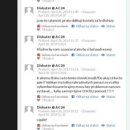
? Reakcií
Diskutér @ AC24
Pridané:
April 20, 2019 11:40
~Zmazané:
April 20, 2019 14:30
jsou to satanisti ,proto obětují kostely za hrdlořezy
Odkaz na Facebook
Odkaz na status
Status
? Reakcií
Diskutér @ AC24
Pridané:
April 20, 2019 11:37
~Zmazané:
April 20, 2019 13:04
Kľudne by som sa pozeral ako by si bol podrezaný
Odkaz na Facebook
Odkaz na status
Status
? Reakcií
Diskutér @ AC24
Pridané:
April 20, 2019 11:26
~Zmazané:
April 20, 2019 13:04
K akemu Bohu sa to tento clovek modli?Do akej cirkvi to
patri? Vatikan ma tolko nakradnutych penazi ze vsetky
vybombardovane krajiny mozu bez problemov nanovo
vystavat.... keby samozrejme CHCELI pomoct !!!!!
Odkaz na Facebook
Odkaz na status
Status
? Reakcií
Diskutér @ AC24
Pridané:
April 20, 2019 10:22
~Zmazané:
April 20, 2019 11:37
Upálit!
Odkaz na Facebook
Odkaz na status
Status
? Reakcií