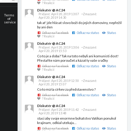
? Reakcií
Diskutér @ AC24
Pridané:
April 20, 2019 13:07
~Zmazané:
Terms
April 20, 2019 14:30
of
service
tak at' jde hlásat slovo boží do jejich domoviny, nepřežil
by ani den
Odkaz na Facebook
Odkaz na status
Status
? Reakcií
Diskutér @ AC24
Pridané:
April 20, 2019 13:06
~Zmazané:
April 20, 2019 15:53
Co to je a doba? Tak na toto nebyli ani komunisti dost!
Přestaňte nám poroučet a kázat ty vaše sračky
Odkaz na Facebook
Odkaz na status
Status
? Reakcií
Diskutér @ AC24
Pridané:
April 20, 2019 12:50
~Zmazané:
April 20, 2019 15:07
Co to má ta církev za představenstvo ?
Odkaz na Facebook
Odkaz na status
Status
? Reakcií
Diskutér @ AC24
Pridané:
April 20, 2019 11:42
~Zmazané:
April 20, 2019 13:48
staci aby svoje enormne bohatstvo Vatikan ponukol
krajinam, odkial utekaju...
Odkaz na Facebook
Odkaz na status
Status