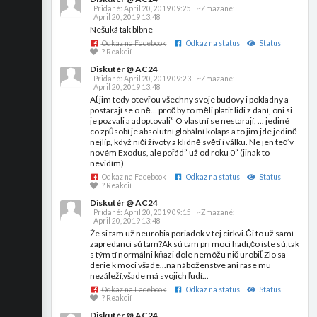
Pridané:
April 20, 2019 09:25
~Zmazané:
April 20, 2019 13:48
Nešuká tak blbne
Odkaz na Facebook
Odkaz na status
Status
? Reakcií
Diskutér @ AC24
Pridané:
April 20, 2019 09:23
~Zmazané:
April 20, 2019 13:48
Ať jim tedy otevřou všechny svoje budovy i pokladny a
postarají se o ně... proč by to měli platit lidi z daní, oni si
je pozvali a adoptovali” O vlastní se nestarají, ... jediné
co způsobí je absolutní globální kolaps a to jim jde jedině
nejlíp, když ničí životy a klidně světí i válku. Ne jen teď v
novém Exodus, ale pořád” už od roku 0” (jinak to
nevidím)
Odkaz na Facebook
Odkaz na status
Status
? Reakcií
Diskutér @ AC24
Pridané:
April 20, 2019 09:15
~Zmazané:
April 20, 2019 13:48
Že si tam už neurobia poriadok v tej cirkvi.Či to už samí
zapredanci sú tam?Ak sú tam pri moci hadi,čo iste sú,tak
s tým tí normálni kňazi dole nemôžu nič urobiť.Zlo sa
derie k moci všade...na náboženstve ani rase mu
nezáleží,všade má svojich ľudí...
Odkaz na Facebook
Odkaz na status
Status
? Reakcií
Diskutér @ AC24