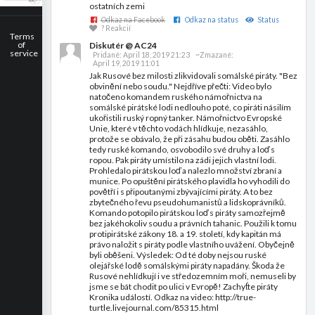
ostatních zemi
Odkaz na Facebook
Odkaz na status
Status
? Reakcií
Terms
of
Diskutér @ AC24
service
Pridané:
April 18, 2019 21:23
~Zmazané:
April 19, 2019 11:01
Jak Rusové bez milosti zlikvidovali somálské piráty. "Bez
obvinění nebo soudu." Nejdříve přečti: Video bylo
natočeno komandem ruského námořnictva na
somálské pirátské lodi nedlouho poté, co piráti násilím
ukořistili ruský ropný tanker. Námořnictvo Evropské
Unie, které v těchto vodách hlídkuje, nezasáhlo,
protože se obávalo, že při zásahu budou oběti. Zasáhlo
tedy ruské komando, osvobodilo své druhy a loď s
ropou. Pak piráty umístilo na zádi jejich vlastní lodi.
Prohledalo pirátskou loď a nalezlo množství zbraní a
munice. Po opuštění pirátského plavidla ho vyhodili do
povětří i s připoutanými zbývajícími piráty. A to bez
zbytečného řevu pseudohumanistů a lidskoprávníků.
Komando potopilo pirátskou loď s piráty samozřejmě
bez jakéhokoliv soudu a právních tahanic. Použili k tomu
protipirátské zákony 18. a 19. století, kdy kapitán má
právo naložit s piráty podle vlastního uvážení. Obyčejně
byli oběšeni. Výsledek: Od té doby nejsou ruské
olejářské lodě somálskými piráty napadány. Škoda že
Rusové nehlídkují i ve středozemním moři, nemuseli by
jsme se bát chodit po ulici v Evropě! Zachyťte piráty
Kronika událostí. Odkaz na video: http://true-
turtle.livejournal.com/85315.html