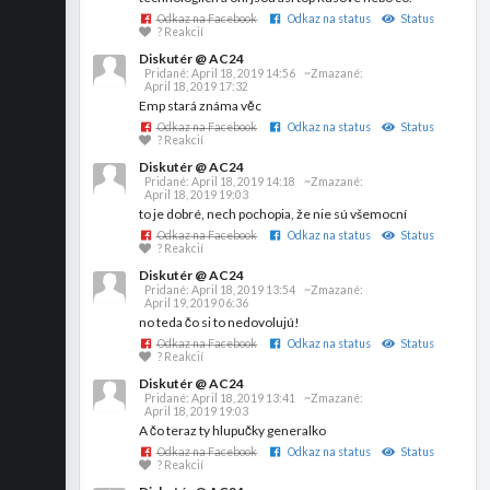
Odkaz na Facebook
Odkaz na status
Status
? Reakcií
Diskutér @ AC24
Pridané:
April 18, 2019 14:56
~Zmazané:
April 18, 2019 17:32
Emp stará známa věc
Odkaz na Facebook
Odkaz na status
Status
? Reakcií
Diskutér @ AC24
Pridané:
April 18, 2019 14:18
~Zmazané:
April 18, 2019 19:03
to je dobré, nech pochopia, že nie sú všemocní
Odkaz na Facebook
Odkaz na status
Status
? Reakcií
Diskutér @ AC24
Pridané:
April 18, 2019 13:54
~Zmazané:
April 19, 2019 06:36
no teda čo si to nedovolujú!
Odkaz na Facebook
Odkaz na status
Status
? Reakcií
Diskutér @ AC24
Pridané:
April 18, 2019 13:41
~Zmazané:
April 18, 2019 19:03
A čo teraz ty hlupučky generalko
Odkaz na Facebook
Odkaz na status
Status
? Reakcií