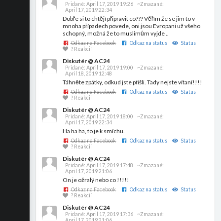
Pridané:
April 17, 2019 19:26
~Zmazané:
April 17, 2019 22:34
Dobře si to chtějí připravit co??? Věřím že se jim to v
mnoha případech povede, oni jsou Evropani už všeho
schopný, možná že to muslimům vyjde ..
Odkaz na Facebook
Odkaz na status
Status
? Reakcií
Diskutér @ AC24
Pridané:
April 17, 2019 19:00
~Zmazané:
April 18, 2019 12:48
Táhněte zpátky, odkud jste přišli. Tady nejste vítaní!!!!
Odkaz na Facebook
Odkaz na status
Status
? Reakcií
Diskutér @ AC24
Pridané:
April 17, 2019 18:00
~Zmazané:
April 17, 2019 22:34
Ha ha ha, to je k smíchu.
Odkaz na Facebook
Odkaz na status
Status
? Reakcií
Diskutér @ AC24
Pridané:
April 17, 2019 17:48
~Zmazané:
April 17, 2019 21:06
On je ožralý nebo co !!!!!
Odkaz na Facebook
Odkaz na status
Status
? Reakcií
Diskutér @ AC24
Pridané:
April 17, 2019 17:36
~Zmazané:
April 17, 2019 21:06