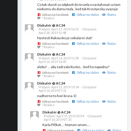
Co tak skusit sa odplavit do Izraela a nastahovat sa tam
niekomu do domu teda , ked tak Krestansky uvazuje
Odkaz na Facebook
Odkaz na status
Status
? Reakcií
Diskutér @ AC24
Pridané:
April 17, 2019 16:55
~Zmazané:
April 18, 2019 12:48
Nastesti Rakousko je sekularni stat!
Odkaz na Facebook
Odkaz na status
Status
? Reakcií
Diskutér @ AC24
Pridané:
April 16, 2019 11:58
~Zmazané:
April 16, 2019 16:45
alebo! ... aby zadrzala Rusko... ked ho napadnu?
Odkaz na Facebook
Odkaz na status
Status
? Reakcií
Diskutér @ AC24
Pridané:
April 15, 2019 19:34
~Zmazané:
April 16, 2019 07:31
nadherne to hori krasa :D
Odkaz na Facebook
Odkaz na status
Status
? Reakcií
Diskutér @ AC24
Pridané:
April 15, 2019 20:09
~Zmazané:
April 16, 2019 07:31
Karla Pičkot.... Nomen omen....
Odkaz na Facebook
Odkaz na status
Status