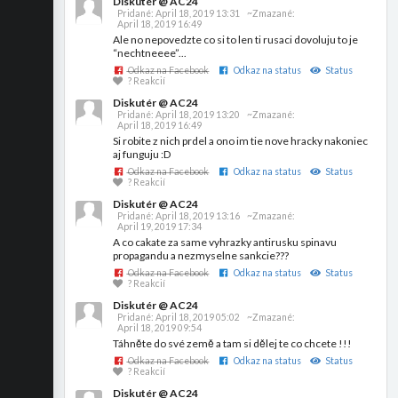
Diskutér @ AC24
Pridané:
April 18, 2019 13:31
~Zmazané:
April 18, 2019 16:49
Ale no nepovedzte co si to len ti rusaci dovoluju to je
“nechtneeee”...
Odkaz na Facebook
Odkaz na status
Status
? Reakcií
Diskutér @ AC24
Pridané:
April 18, 2019 13:20
~Zmazané:
April 18, 2019 16:49
Si robite z nich prdel a ono im tie nove hracky nakoniec
aj funguju :D
Odkaz na Facebook
Odkaz na status
Status
? Reakcií
Diskutér @ AC24
Pridané:
April 18, 2019 13:16
~Zmazané:
April 19, 2019 17:34
A co cakate za same vyhrazky antirusku spinavu
propagandu a nezmyselne sankcie???
Odkaz na Facebook
Odkaz na status
Status
? Reakcií
Diskutér @ AC24
Pridané:
April 18, 2019 05:02
~Zmazané:
April 18, 2019 09:54
Táhněte do své země a tam si dělej te co chcete !!!
Odkaz na Facebook
Odkaz na status
Status
? Reakcií
Diskutér @ AC24