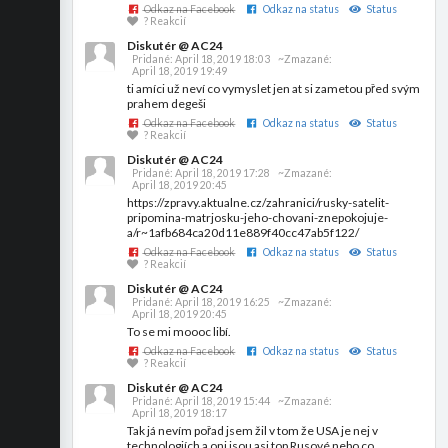
Odkaz na Facebook
Odkaz na status
Status
? Reakcií
Diskutér @ AC24
Pridané:
April 18, 2019 18:03
~Zmazané:
April 18, 2019 19:49
ti amíci už neví co vymyslet jen at si zametou před svým
prahem degeši
Odkaz na Facebook
Odkaz na status
Status
? Reakcií
Diskutér @ AC24
Pridané:
April 18, 2019 17:28
~Zmazané:
April 18, 2019 20:45
https://zpravy.aktualne.cz/zahranici/rusky-satelit-
pripomina-matrjosku-jeho-chovani-znepokojuje-
a/r~1afb684ca20d11e889f40cc47ab5f122/
Odkaz na Facebook
Odkaz na status
Status
? Reakcií
Diskutér @ AC24
Pridané:
April 18, 2019 16:25
~Zmazané:
April 18, 2019 20:45
To se mi moooc libí.
Odkaz na Facebook
Odkaz na status
Status
? Reakcií
Diskutér @ AC24
Pridané:
April 18, 2019 15:44
~Zmazané:
April 18, 2019 18:17
Tak já nevím pořad jsem žil v tom že USA je nej v
technologiích a oni jsou asi top Rusové nebo co.