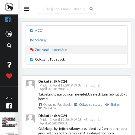
AC24
Statusy
Zmazané komentáre
Odkaz na Facebook
Diskutér @ AC24
Pridané:
April 19, 2019 19:38
~Zmazané:
April 20, 2019 08:17
Tak jebnuty narod som nevidel.Uz nech tam jebnut dáku
v3.2
bombu
Odkaz na Facebook
Odkaz na status
Status
? Reakcií
Diskutér @ AC24
Pridané:
April 19, 2019 19:38
~Zmazané:
April 20, 2019 00:35
Otázka je byl jejich zákony prezident svržen lidem nebo
jinou vládou od toho by se měla odvíjet podpora