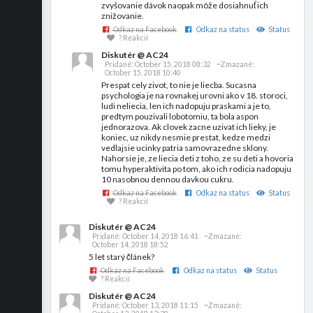
zvyšovanie dávok naopak môže dosiahnuť ich
znižovanie.
Odkaz na Facebook
Odkaz na status
Status
? Reakcií
Diskutér @ AC24
Pridané:
October 15, 2018 08:32
~Zmazané:
October 15, 2018 10:40
Prespat cely zivot, to nie je liecba. Sucasna
psychologia je na rovnakej urovni ako v 18. storoci,
ludi neliecia, len ich nadopuju praskami a je to,
predtym pouzivali lobotomiu, ta bola aspon
jednorazova. Ak clovek zacne uzivat ich lieky, je
koniec, uz nikdy nesmie prestat, kedze medzi
vedlajsie ucinky patria samovrazedne sklony.
Nahorsie je, ze liecia deti z toho, ze su deti a hovoria
tomu hyperaktivita po tom, ako ich rodicia nadopuju
10 nasobnou dennou davkou cukru.
Odkaz na Facebook
Odkaz na status
Status
? Reakcií
Diskutér @ AC24
Pridané:
October 14, 2018 16:41
~Zmazané:
October 14, 2018 18:52
5 let starý článek?
Odkaz na Facebook
Odkaz na status
Status
? Reakcií
Diskutér @ AC24
Pridané:
October 13, 2018 11:15
~Zmazané: