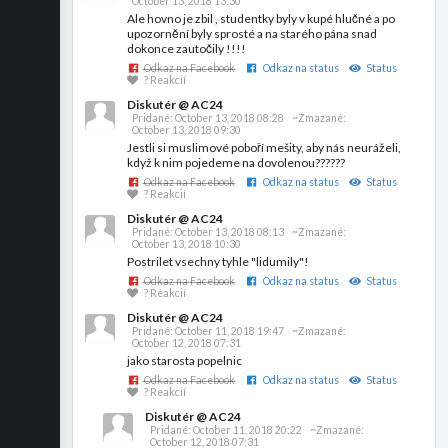
October 13, 2018 13:30
Ale hovno je zbil , studentky byly v kupé hlučné a po
upozornění byly sprosté a na starého pána snad
dokonce zautočily !!!!
Odkaz na Facebook
Odkaz na status
Status
? Reakcií
Diskutér @ AC24
Pridané:
October 13, 2018 08:28
~Zmazané:
October 13, 2018 09:30
Jestli si muslimové poboří mešity, aby nás neuráželi,
když k nim pojedeme na dovolenou??????
Odkaz na Facebook
Odkaz na status
Status
? Reakcií
Diskutér @ AC24
Pridané:
October 13, 2018 08:13
~Zmazané:
October 13, 2018 10:30
Postrilet vsechny tyhle "lidumily"!
Odkaz na Facebook
Odkaz na status
Status
? Reakcií
Diskutér @ AC24
Pridané:
October 11, 2018 19:47
~Zmazané:
October 12, 2018 07:31
jako starosta popelnic
Odkaz na Facebook
Odkaz na status
Status
? Reakcií
Diskutér @ AC24
Pridané:
October 11, 2018 20:22
~Zmazané:
October 12, 2018 07:31