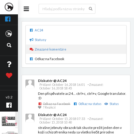
AC24
Statusy
Zmazané komentáre
Odkaz na Facebook
Diskutér @ AC24
Pridané:
October 16, 2018 16:01
~Zmazané:
October 16, 2018 18:45
Den přispěvatele ac24... ctrl+c, ctrl+v, Google translator.
v3.2
:D
Odkaz na Facebook
Odkaz na status
Status
? Reakcií
Diskutér @ AC24
Pridané:
October 15, 2018 07:33
~Zmazané:
October 15, 2018 10:40
strašne jebnuty obrazok tak skuste prežit jeden den v
koži schizofrenika neda sa všetko liečit prirodne