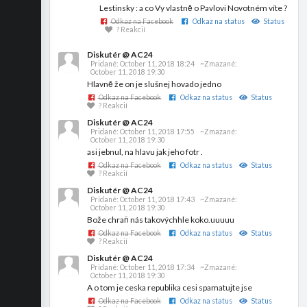
Lestinsky : a co Vy vlastně o Pavlovi Novotném víte ?
Odkaz na Facebook
Odkaz na status
Status
? Reakcií
Diskutér @ AC24
Pridané:
October 11, 2018 18:24
~Zmazané:
October 11, 2018 19:30
Hlavně že on je slušnej hovado jedno
Odkaz na Facebook
Odkaz na status
Status
? Reakcií
Diskutér @ AC24
Pridané:
October 11, 2018 17:55
~Zmazané:
October 11, 2018 19:30
asi jebnul, na hlavu jak jeho fotr .
Odkaz na Facebook
Odkaz na status
Status
? Reakcií
Diskutér @ AC24
Pridané:
October 11, 2018 17:43
~Zmazané:
October 11, 2018 19:30
Bože chraň nás takovýchhle koko.uuuuu
Odkaz na Facebook
Odkaz na status
Status
? Reakcií
Diskutér @ AC24
Pridané:
October 11, 2018 17:34
~Zmazané:
October 11, 2018 19:30
A o tom je ceska republika cesi spamatujte jse
Odkaz na Facebook
Odkaz na status
Status