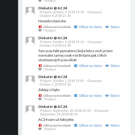
? Reakcií
Diskutér @ AC24
Pridané:
October 4, 2018 19:34
~Zmazané:
October 4, 2018 21:30
Hovädo islamske.
Odkaz na Facebook
Odkaz na status
Status
? Reakcií
Diskutér @ AC24
Pridané:
October 3, 2018 19:33
~Zmazané:
October 4, 2018 01:49
Tam jsou fakt pomatenci bože kdo z nich je tam
normální samej cvok v té Britanii pak z těch
studovanejch jsou idioti
Odkaz na Facebook
Odkaz na status
Status
? Reakcií
Diskutér @ AC24
Pridané:
October 1, 2018 19:45
~Zmazané:
October 2, 2018 05:36
Zabijaj si fajtu
Odkaz na Facebook
Odkaz na status
Status
? Reakcií
Diskutér @ AC24
Pridané:
September 28, 2018 20:33
~Zmazané:
September 29, 2018 08:43
AC24 vám už fakt jebe.
Odkaz na Facebook
Odkaz na status
Status
? Reakcií