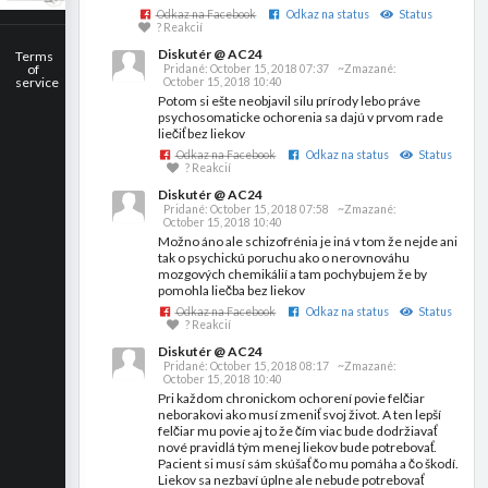
Odkaz na Facebook
Odkaz na status
Status
? Reakcií
Diskutér @ AC24
Terms
of
Pridané:
October 15, 2018 07:37
~Zmazané:
service
October 15, 2018 10:40
Potom si ešte neobjavil silu prírody lebo práve
psychosomaticke ochorenia sa dajú v prvom rade
liečiť bez liekov
Odkaz na Facebook
Odkaz na status
Status
? Reakcií
Diskutér @ AC24
Pridané:
October 15, 2018 07:58
~Zmazané:
October 15, 2018 10:40
Možno áno ale schizofrénia je iná v tom že nejde ani
tak o psychickú poruchu ako o nerovnováhu
mozgových chemikálií a tam pochybujem že by
pomohla liečba bez liekov
Odkaz na Facebook
Odkaz na status
Status
? Reakcií
Diskutér @ AC24
Pridané:
October 15, 2018 08:17
~Zmazané:
October 15, 2018 10:40
Pri každom chronickom ochorení povie felčiar
neborakovi ako musí zmeniť svoj život. A ten lepší
felčiar mu povie aj to že čím viac bude dodržiavať
nové pravidlá tým menej liekov bude potrebovať.
Pacient si musí sám skúšať čo mu pomáha a čo škodí.
Liekov sa nezbaví úplne ale nebude potrebovať