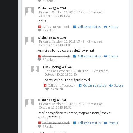
? Reakcií
Diskutér @ AC24
Pridané:
October 11, 2018 17:25
~Zmazané:
October 11, 2018 19:30
Picus
Odkaz na Facebook
Odkaz na status
Status
? Reakcií
Diskutér @ AC24
Pridané:
October 10, 2018 17:48
~Zmazané:
October 10, 2018 21:30
Amici su banda co si zasluži vyhynut
Odkaz na Facebook
Odkaz na status
Status
? Reakcií
Diskutér @ AC24
Pridané:
October 10, 2018 18:20
~Zmazané:
October 10, 2018 21:30
Jozef Lovisek to spíš putinovci
Odkaz na Facebook
Odkaz na status
Status
? Reakcií
Diskutér @ AC24
Pridané:
October 10, 2018 17:09
~Zmazané:
October 10, 2018 18:31
Proč sem píšete tak staré, trapné a nezajímavé
zprávy????????
Odkaz na Facebook
Odkaz na status
Status
? Reakcií