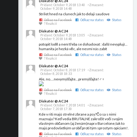
Diskutér @ AC24
Pridané:
October 9, 2018 13:40
~Zmazané:
October 9, 2018 14:48
Strilet hned na clunech jak to delaji saudove
Odkaz na Facebook
Odkaz na status
Status
? Reakcií
Diskutér @ AC24
Pridané:
October 9, 2018 13:05
~Zmazané:
October 9, 2018 14:48
potopit lodě a není třeba se dohadovat : další nevyplují...
humanita je hezká věc, ale nesmí nás zabít
Odkaz na Facebook
Odkaz na status
Status
? Reakcií
Diskutér @ AC24
Pridané:
October 8, 2018 17:19
~Zmazané:
October 8, 2018 18:33
Ale, no....nevymýšľajte...premýšľajte!‍♂️‍♀️
Odkaz na Facebook
Odkaz na status
Status
? Reakcií
Diskutér @ AC24
Pridané:
October 7, 2018 14:01
~Zmazané:
October 7, 2018 17:30
Kde v riti majú strelné zbrane a psy?Čo sa s nimi
maznaju? Keď vedia BRUTALNE zakročit voči svojim
vlastným občanom (aj ženám)napr.v Barcelone,tak to
majú predovšetkým urobiť proti tým sprostym opiciam!.
Odkaz na Facebook
Odkaz na status
Status