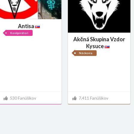
Antisa
Konšpirátori
Akčná Skupina Vzdor
Kysuce
Náckovia
530 Fanúšikov
7,411 Fanúšikov