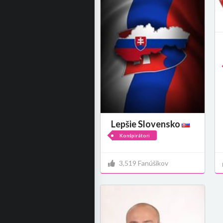
Lepšie Slovensko
Konšpirátori
3,519 Fanúšikov