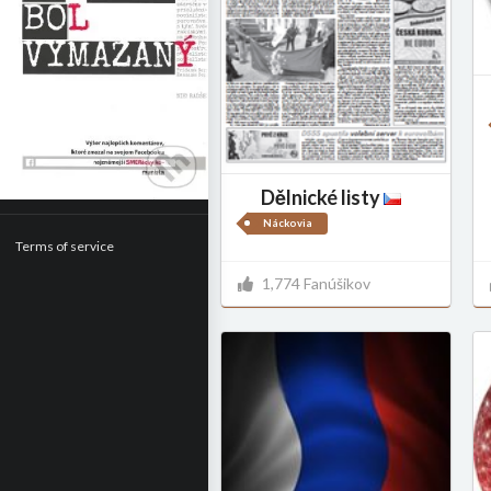
Dělnické listy
Náckovia
Terms of service
1,774 Fanúšikov