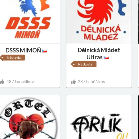
Dělnická Mládež
DSSS MIMOŇ
Ultras
Náckovia
Náckovia
487 Fanúšikov
287 Fanúšikov