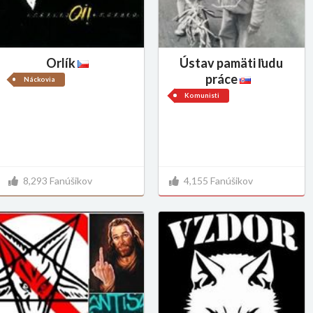
Orlík
Ústav pamäti ľudu
práce
Náckovia
Komunisti
8,293 Fanúšikov
4,155 Fanúšikov