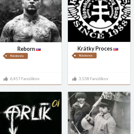
Krátky Proces
Reborn
Náckovia
Náckovia
6,457 Fanúšikov
3,538 Fanúšikov