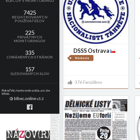
BLBCOV V MONITORINGU
7425
REGISTROVANÝCH
POUŽÍVATEĽOV
225
PRIVÁTNYCH
MONITORINGOV
DSSS Ostrava
335
CHRÁNENÝCH STRÁNOK
Náckovia
157
SLEDOVANÝCH SLOV
376 Fanúšikov
Pokiaľ Vás tento web uráža, asi ste
blbec.
blbec.online
©
v3.2