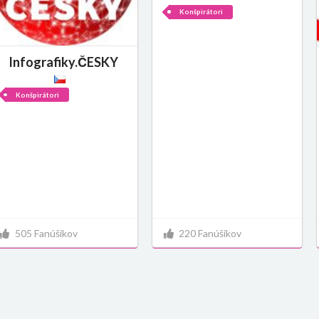
Konšpirátori
Infografiky.ČESKY
Konšpirátori
505 Fanúšikov
220 Fanúšikov