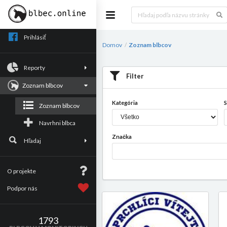
Prihlásiť
Domov
Zoznam blbcov
/
Reporty
Filter
Zoznam blbcov
Kategória
S
Zoznam blbcov
Navrhni blbca
Značka
Hľadaj
O projekte
Podpor nás
1793