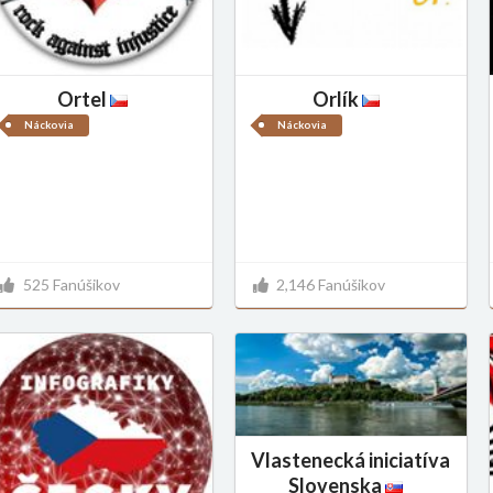
Ortel
Orlík
Náckovia
Náckovia
525 Fanúšikov
2,146 Fanúšikov
Vlastenecká iniciatíva
Slovenska