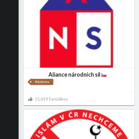
Aliance národních sil
Náckovia
15,619 Fanúšikov