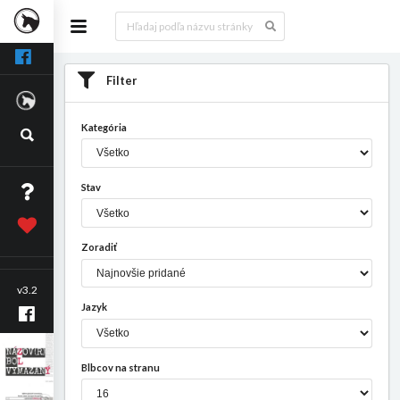
Filter
Kategória
Stav
Zoradiť
v3.2
Jazyk
Blbcov na stranu