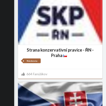
Strana konzervativní pravice - ŘN -
Praha
Náckovia
664 Fanúšikov