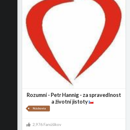
Rozumní - Petr Hannig - za spravedlnost
a životní jistoty
Náckovia
2,976 Fanúšikov