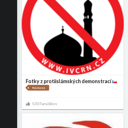
Fotky z protiislámských demonstrací
Náckovia
530 Fanúšikov