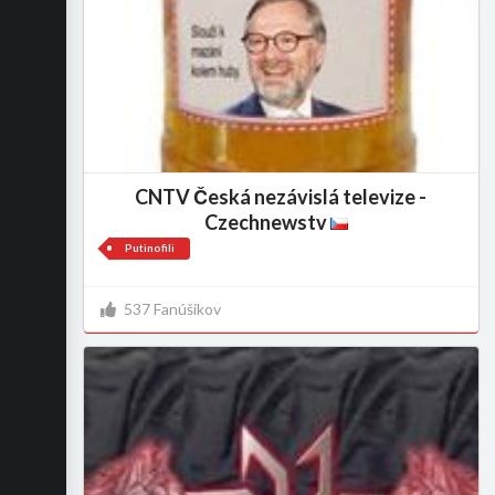
CNTV Česká nezávislá televize -
Czechnewstv
Putinofili
537 Fanúšikov