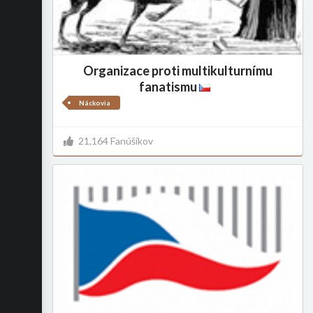
Organizace proti multikulturnímu
fanatismu
Náckovia
21,164 Fanúšikov