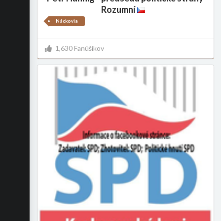
Rozumní
Náckovia
1,630 Fanúšikov