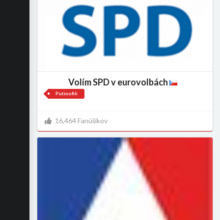
Volím SPD v eurovolbách
Putinofili
16,464 Fanúšikov