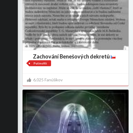
Zachování Benešových dekretů
Putinofili
6,025 Fanúšikov