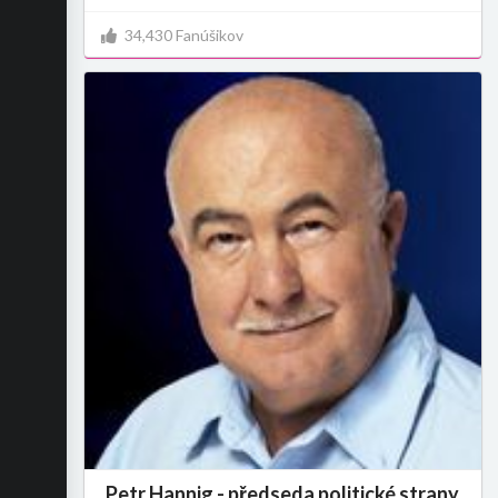
34,430 Fanúšikov
Petr Hannig - předseda politické strany