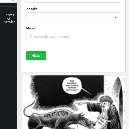
Značka
Terms
of
service
Meno
Hľadaj