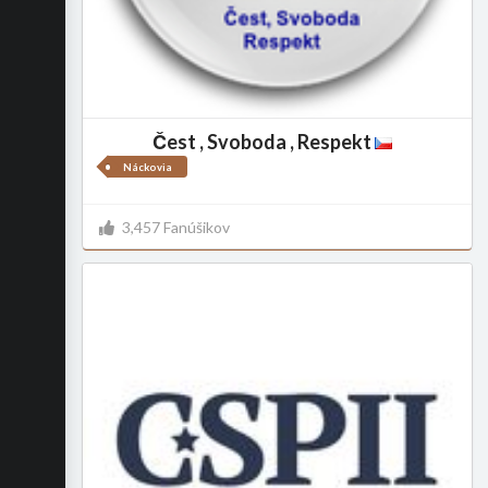
Čest , Svoboda , Respekt
Náckovia
3,457 Fanúšikov