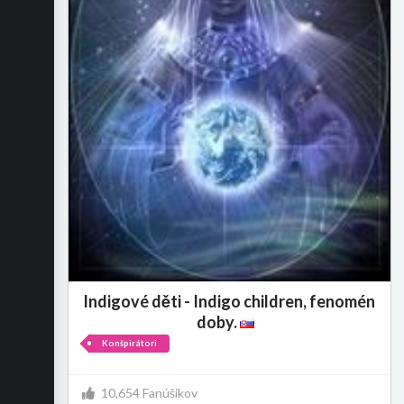
Indigové děti - Indigo children, fenomén
doby.
Konšpirátori
10,654 Fanúšikov