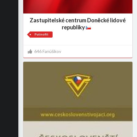
Zastupitelské centrum Doněcké lidové
republiky
Putinofili
646 Fanúšikov