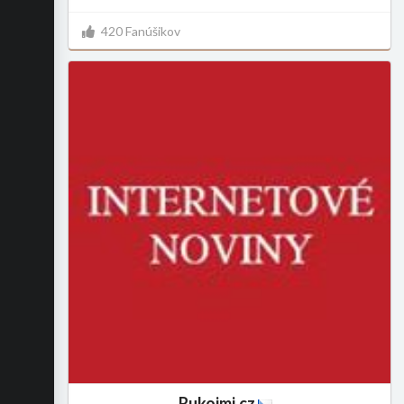
420 Fanúšikov
Rukojmi.cz