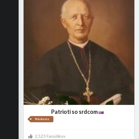
Patrioti so srdcom
Náckovia
2,523 Fanúšikov