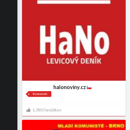
halonoviny.cz
Komunisti
1,380 Fanúšikov