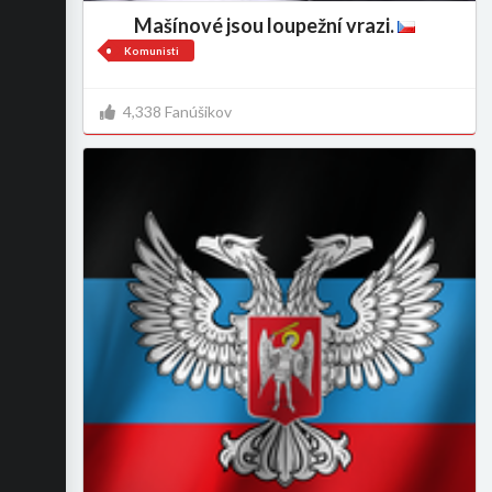
Mašínové jsou loupežní vrazi.
Komunisti
4,338 Fanúšikov