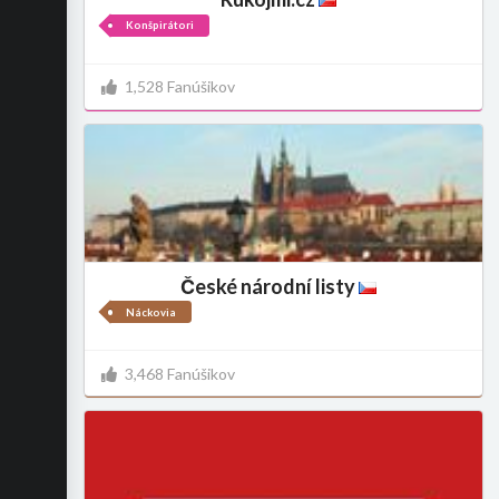
Konšpirátori
1,528 Fanúšikov
České národní listy
Náckovia
3,468 Fanúšikov