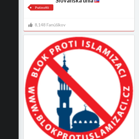
Slovanska unia
Putinofili
8,148 Fanúšikov