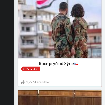
Ruce pryč od Sýrie
Putinofili
1,226 Fanúšikov