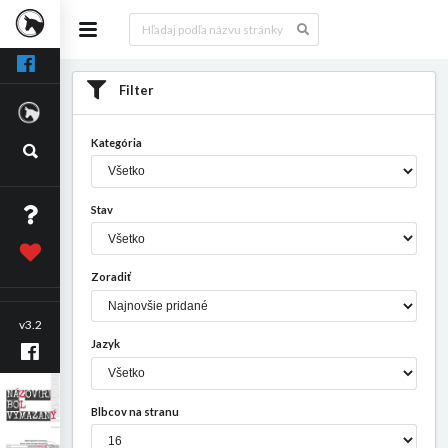
Filter
Kategória
Stav
Zoradiť
v3.2
Jazyk
Blbcov na stranu