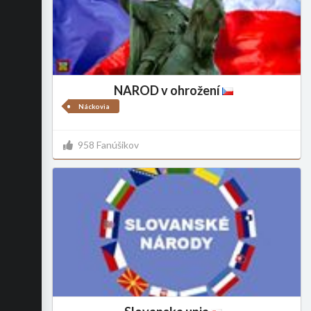
NAROD v ohrožení
Náckovia
958 Fanúšikov