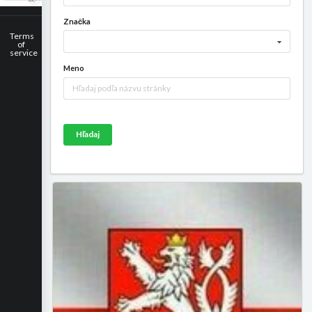
Značka
Terms
of
service
Meno
Hľadaj