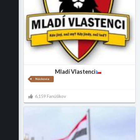
Mladí Vlastenci
Náckovia
6,159 Fanúšikov