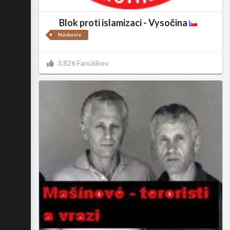
Blok proti islamizaci - Vysočina
Náckovia
3,826 Fanúšikov