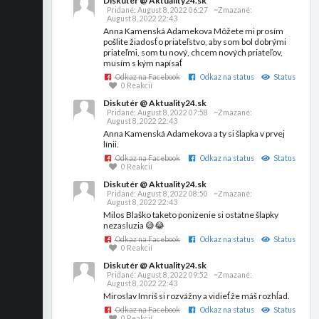
Diskutér @ Aktuality24.sk
Pridané:
August 8, 2022 06:27
~Zmazané:
August 8, 2022 22:43
Anna Kamenská Adamekova Môžete mi prosím
pošlite žiadosť o priateľstvo, aby som bol dobrými
priateľmi, som tu nový, chcem nových priateľov,
musím s kým napísať
Odkaz na Facebook
Odkaz na status
Status
0 Reakcií
Diskutér @ Aktuality24.sk
Pridané:
August 8, 2022 07:58
~Zmazané:
August 8, 2022 22:43
Anna Kamenská Adamekova a ty si šlapka v prvej
línii.
Odkaz na Facebook
Odkaz na status
Status
0 Reakcií
Diskutér @ Aktuality24.sk
Pridané:
August 8, 2022 08:50
~Zmazané:
August 8, 2022 22:43
Milos Blaško taketo ponizenie si ostatne šlapky
nezasluzia 😅😂
Odkaz na Facebook
Odkaz na status
Status
0 Reakcií
Diskutér @ Aktuality24.sk
Pridané:
August 8, 2022 09:52
~Zmazané:
August 8, 2022 22:43
Miroslav Imriš si rozvážny a vidieť že máš rozhĺad.
Odkaz na Facebook
Odkaz na status
Status
0 Reakcií