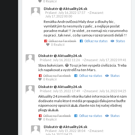
0 Reakcií
Diskutér @ Aktuality24.sk
Pridané:
July 16, 2022 17:57
~Zmazané:
July 17, 2022 00:00
Renátka Androvičová Maly dvur a dlouhy bic ,
vymlatit jim ty nesmysly z palic , a nejlip je poslat
poradne makat !! Je videt , ze nemaji nic rozumneho
na praci , tak nevi , co by samou rozezranosti delali !!
Odkaz na Facebook
Odkaz na status
Status
0 Reakcií
Diskutér @ Aktuality24.sk
Pridané:
July 16, 2022 11:26
~Zmazané:
July 17, 2022 09:41
Sláva bukviciam. 😂 To uz je len vyspelá civilizácia. Treba
ich napakovat a vystreliť na ten Mars.
Odkaz na Facebook
Odkaz na status
Status
0 Reakcií
Diskutér @ Aktuality24.sk
Pridané:
July 15, 2022 17:49
~Zmazané:
July 16, 2022 04:25
Aktuality 24 zmenili rétoriku také informácie ktoré nám
dodávate malo ktoré médiá propagujú ďakujeme buďte
nápomocný opozicií 🙏🙏 zbavte nás tej našej vládnej
pliagy 🙏🙏🙏
Odkaz na Facebook
Odkaz na status
Status
0 Reakcií
Diskutér @ Aktuality24.sk
Pridané:
July 15, 2022 18:04
~Zmazané:
July 16, 2022 04:25