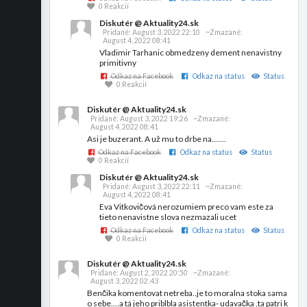
0 Reakcií
Diskutér @ Aktuality24.sk
Pridané:
August 3, 2022 22:10
~Zmazané:
August 4, 2022 08:41
Vladimir Tarhanic obmedzeny dement nenavistny
primitivny
Odkaz na Facebook
Odkaz na status
Status
0 Reakcií
Diskutér @ Aktuality24.sk
Pridané:
August 3, 2022 19:26
~Zmazané:
August 4, 2022 08:41
Asi je buzerant. A už mu to drbe na.......
Odkaz na Facebook
Odkaz na status
Status
0 Reakcií
Diskutér @ Aktuality24.sk
Pridané:
August 3, 2022 22:11
~Zmazané:
August 4, 2022 08:41
Eva Vitkovičová nerozumiem preco vam este za
tieto nenavistne slova nezmazali ucet
Odkaz na Facebook
Odkaz na status
Status
0 Reakcií
Diskutér @ Aktuality24.sk
Pridané:
August 2, 2022 20:50
~Zmazané:
August 3, 2022 02:43
Benčika komentovat netreba..je to moralna stoka sama
o sebe....a tá jeho priblbla asistentka- udavačka ,ta patri k