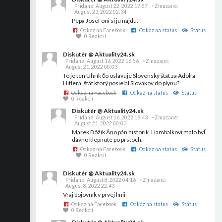
Pridané:
August 22, 2022 17:57
~Zmazané:
August 23, 2022 02:34
Pepa Josef oni si ju nájdu.
Odkaz na Facebook
Odkaz na status
Status
0 Reakcií
Diskutér @ Aktuality24.sk
Pridané:
August 16, 2022 16:56
~Zmazané:
August 21, 2022 00:03
To je ten Uhrík čo oslavuje Slovenský štát za Adolfa
Hitlera, štát ktorý posielal Slovákov do plynu?
Odkaz na Facebook
Odkaz na status
Status
0 Reakcií
Diskutér @ Aktuality24.sk
Pridané:
August 16, 2022 19:43
~Zmazané:
August 21, 2022 00:03
Marek Bôžik Áno pán historik. Hambalkovi malo byť
dávno klepnute po prstoch.
Odkaz na Facebook
Odkaz na status
Status
0 Reakcií
Diskutér @ Aktuality24.sk
Pridané:
August 8, 2022 04:16
~Zmazané:
August 8, 2022 22:43
Vraj bojovník v prvej línii
Odkaz na Facebook
Odkaz na status
Status
0 Reakcií