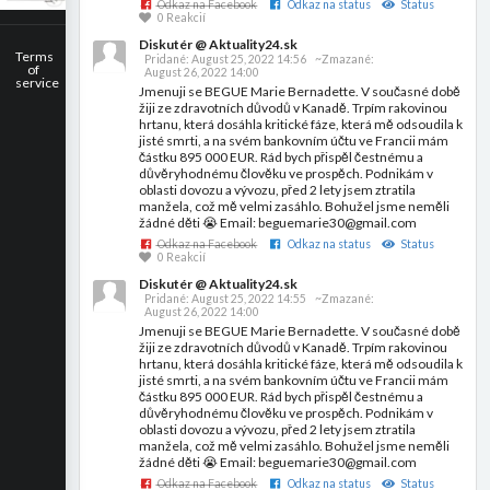
Odkaz na Facebook
Odkaz na status
Status
0 Reakcií
Diskutér @ Aktuality24.sk
Terms
Pridané:
August 25, 2022 14:56
~Zmazané:
of
August 26, 2022 14:00
service
Jmenuji se BEGUE Marie Bernadette. V současné době
žiji ze zdravotních důvodů v Kanadě. Trpím rakovinou
hrtanu, která dosáhla kritické fáze, která mě odsoudila k
jisté smrti, a na svém bankovním účtu ve Francii mám
částku 895 000 EUR. Rád bych přispěl čestnému a
důvěryhodnému člověku ve prospěch. Podnikám v
oblasti dovozu a vývozu, před 2 lety jsem ztratila
manžela, což mě velmi zasáhlo. Bohužel jsme neměli
žádné děti 😭 Email: beguemarie30@gmail.com
Odkaz na Facebook
Odkaz na status
Status
0 Reakcií
Diskutér @ Aktuality24.sk
Pridané:
August 25, 2022 14:55
~Zmazané:
August 26, 2022 14:00
Jmenuji se BEGUE Marie Bernadette. V současné době
žiji ze zdravotních důvodů v Kanadě. Trpím rakovinou
hrtanu, která dosáhla kritické fáze, která mě odsoudila k
jisté smrti, a na svém bankovním účtu ve Francii mám
částku 895 000 EUR. Rád bych přispěl čestnému a
důvěryhodnému člověku ve prospěch. Podnikám v
oblasti dovozu a vývozu, před 2 lety jsem ztratila
manžela, což mě velmi zasáhlo. Bohužel jsme neměli
žádné děti 😭 Email: beguemarie30@gmail.com
Odkaz na Facebook
Odkaz na status
Status