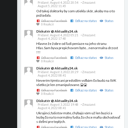
Pridané:
August 4, 2022 20:54
~Zmazané:
August 5, 2022 11:45
Od takej doktorky by som utiekla skôr, akoby ma o to
požiadala.
Odkaz na Facebook
Odkaz na status
Status
0 Reakcií
Diskutér @ Aktuality24.sk
Pridané:
August 4, 2022 05:21
~Zmazané:
August 4, 2022 17:40
Hlavne že žobre od ľudi peniaze na jeho stranu
Hlas.Sam byva prepichovom byte...nenormalna drzost
!!!
Odkaz na Facebook
Odkaz na status
Status
0 Reakcií
Diskutér @ Aktuality24.sk
Pridané:
August 3, 2022 20:29
~Zmazané:
August 4, 2022 08:41
Neverím týmto ani predošlím voľbám čo budú na SVK
všetko je len zmanipulovane.🤮🤮
Odkaz na Facebook
Odkaz na status
Status
0 Reakcií
Diskutér @ Aktuality24.sk
Pridané:
August 3, 2022 19:48
~Zmazané:
August 4, 2022 08:41
Ukrajinci,fašistov máte,chýbajú vám už len buzici a
lezby,čo na to normálny ľudia,čo chce mafia obchodovať
s deťmi pre teplých.
Odkaz na Facebook
Odkaz na status
Status