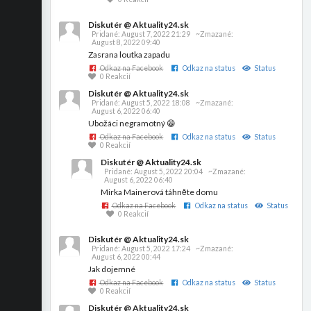
Diskutér @ Aktuality24.sk
Pridané:
August 7, 2022 21:29
~Zmazané:
August 8, 2022 09:40
Zasrana loutka zapadu
Odkaz na Facebook
Odkaz na status
Status
0 Reakcií
Diskutér @ Aktuality24.sk
Pridané:
August 5, 2022 18:08
~Zmazané:
August 6, 2022 06:40
Ubožáci negramotný 😁
Odkaz na Facebook
Odkaz na status
Status
0 Reakcií
Diskutér @ Aktuality24.sk
Pridané:
August 5, 2022 20:04
~Zmazané:
August 6, 2022 06:40
Mirka Mainerová táhněte domu
Odkaz na Facebook
Odkaz na status
Status
0 Reakcií
Diskutér @ Aktuality24.sk
Pridané:
August 5, 2022 17:24
~Zmazané:
August 6, 2022 00:44
Jak dojemné
Odkaz na Facebook
Odkaz na status
Status
0 Reakcií
Diskutér @ Aktuality24.sk