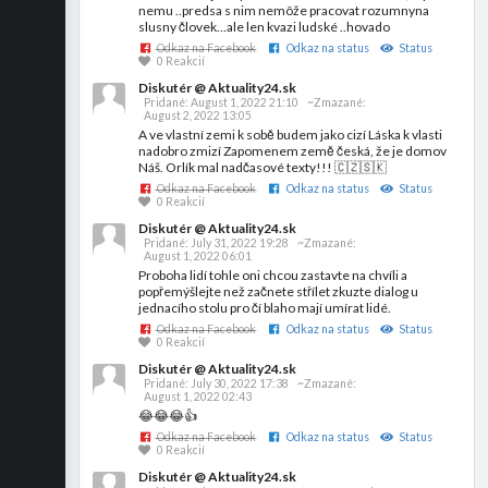
nemu ..predsa s nim nemôže pracovat rozumnyna
slusny človek...ale len kvazi ludské ..hovado
Odkaz na Facebook
Odkaz na status
Status
0 Reakcií
Diskutér @ Aktuality24.sk
Pridané:
August 1, 2022 21:10
~Zmazané:
August 2, 2022 13:05
A ve vlastní zemi k sobě budem jako cizí Láska k vlasti
nadobro zmizí Zapomenem země česká, že je domov
Náš. Orlík mal nadčasové texty!!! 🇨🇿🇸🇰
Odkaz na Facebook
Odkaz na status
Status
0 Reakcií
Diskutér @ Aktuality24.sk
Pridané:
July 31, 2022 19:28
~Zmazané:
August 1, 2022 06:01
Proboha lidí tohle oni chcou zastavte na chvíli a
popřemýšlejte než začnete střílet zkuzte dialog u
jednacího stolu pro čí blaho mají umírat lidé.
Odkaz na Facebook
Odkaz na status
Status
0 Reakcií
Diskutér @ Aktuality24.sk
Pridané:
July 30, 2022 17:38
~Zmazané:
August 1, 2022 02:43
😂😂😂👍
Odkaz na Facebook
Odkaz na status
Status
0 Reakcií
Diskutér @ Aktuality24.sk