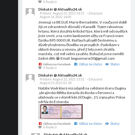
0 Reakcií
Diskutér @ Aktuality24.sk
Pridané:
August 25, 2022 14:55
~Zmazané:
August 26, 2022 14:00
Jmenuji se BEGUE Marie Bernadette. V současné době
žiji ze zdravotních důvodů v Kanadě. Trpím rakovinou
hrtanu, která dosáhla kritické fáze, která mě odsoudila k
jisté smrti, a na svém bankovním účtu ve Francii mám
částku 895 000 EUR. Rád bych přispěl čestnému a
důvěryhodnému člověku ve prospěch. Podnikám v
oblasti dovozu a vývozu, před 2 lety jsem ztratila
manžela, což mě velmi zasáhlo. Bohužel jsme neměli
žádné děti 😭 Email: beguemarie30@gmail.com
Odkaz na Facebook
Odkaz na status
Status
0 Reakcií
Diskutér @ Aktuality24.sk
Pridané:
August 22, 2022 13:52
~Zmazané:
August 23, 2022 02:34
Natálie Vovk která má údajně na svědomí dceru Dugina
,ukrajinská štětka dorazila do Ruska v červenci a
ubytovala se v domě kde žil Dugin , 21 srpna přes Pskov
zdrhla do Estonska
Odkaz na Facebook
Odkaz na status
Status
0 Reakcií
Diskutér @ Aktuality24.sk