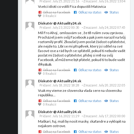
Pridané:
July 25, 2022 21:16
~Zmazané:
July 26, 2022 13:04
Vsetci idioti co volili Fica dopustili Matovica
Odkaz na Facebook
Odkaz na status
Status
0 Reakcií
Diskutér @ Aktuality24.sk
Pridané:
July 23, 2022 00:30
~Zmazané:
July 24, 2022 07:45
Mil Fro Ahoj , omlouvám se , že tě ruším svou zprávou .
Procházel jsem svůj Facebook a pak jsem narazil na tvůj
roztomilý profil. Zkoušel jsem poslat žádost o přátelství,
ale nejde to. Líbí se mi příspěvek, který jsi sdílel na své
časové ose a rád bych se spřátelil, pokud ti nebude vadit
poslat mi žádost o přátelství, přidej si mě na svůj
Facebook, ať můžeme být přátelé, pokud ti to bude vadit
díky🙏🙏
Odkaz na Facebook
Odkaz na status
Status
0 Reakcií
Diskutér @ Aktuality24.sk
Pridané:
July 18, 2022 18:28
~Zmazané:
July 20, 2022 22:05
Vsak my vieme ze slovenska vlada sere na slovensku
republiku...
Odkaz na Facebook
Odkaz na status
Status
0 Reakcií
Diskutér @ Aktuality24.sk
Pridané:
July 16, 2022 11:29
~Zmazané:
July 17, 2022 00:00
Maškari, fuj, mali by nosit masky, skafandre a vyklopit na
nejakom ostrove.
Odkaz na Facebook
Odkaz na status
Status