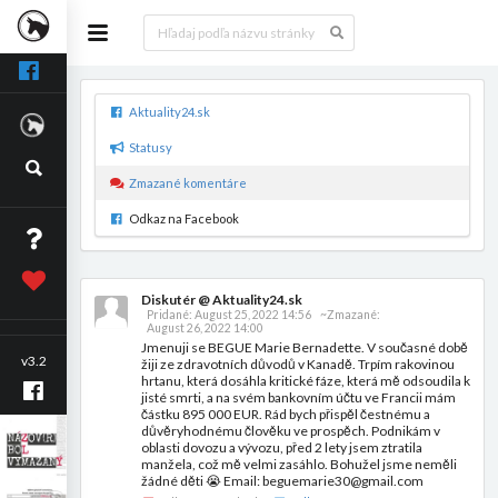
Aktuality24.sk
Statusy
Zmazané komentáre
Odkaz na Facebook
Diskutér @ Aktuality24.sk
Pridané:
August 25, 2022 14:56
~Zmazané:
August 26, 2022 14:00
Jmenuji se BEGUE Marie Bernadette. V současné době
v3.2
žiji ze zdravotních důvodů v Kanadě. Trpím rakovinou
hrtanu, která dosáhla kritické fáze, která mě odsoudila k
jisté smrti, a na svém bankovním účtu ve Francii mám
částku 895 000 EUR. Rád bych přispěl čestnému a
důvěryhodnému člověku ve prospěch. Podnikám v
oblasti dovozu a vývozu, před 2 lety jsem ztratila
manžela, což mě velmi zasáhlo. Bohužel jsme neměli
žádné děti 😭 Email: beguemarie30@gmail.com