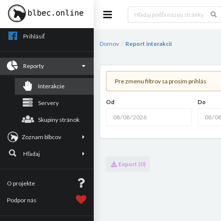
Prihlásiť
Domov
Report interakcií
/
Reporty
Pre zmenu filtrov sa prosím prihlás
Interakcie
Od
Do
Servery
Skupiny stránok
Zoznam blbcov
Hľadaj
Export (0)
O projekte
Podpor nás