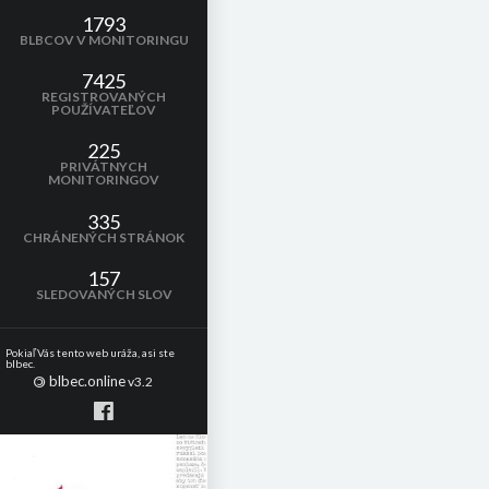
1793
BLBCOV V MONITORINGU
7425
REGISTROVANÝCH
POUŽÍVATEĽOV
225
PRIVÁTNYCH
MONITORINGOV
335
CHRÁNENÝCH STRÁNOK
157
SLEDOVANÝCH SLOV
Pokiaľ Vás tento web uráža, asi ste
blbec.
blbec.online
©
v3.2