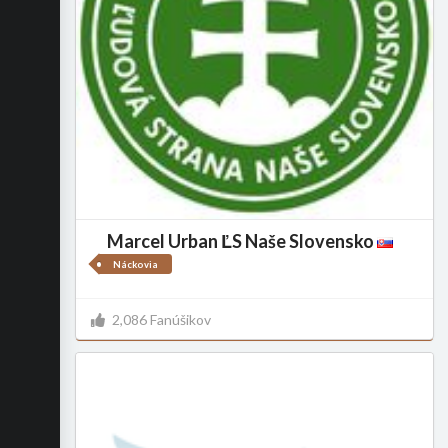
Marcel Urban ĽS Naše Slovensko
Náckovia
2,086 Fanúšikov