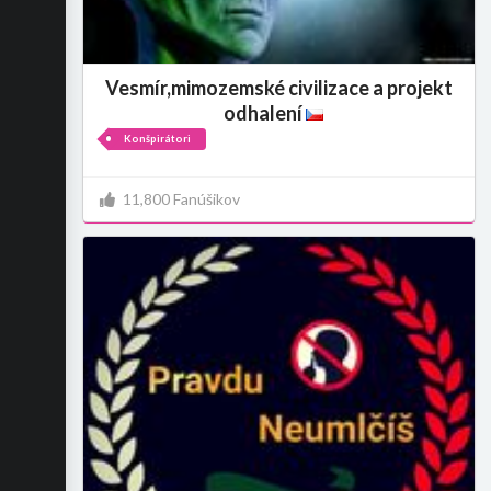
Vesmír,mimozemské civilizace a projekt
odhalení
Konšpirátori
11,800 Fanúšikov