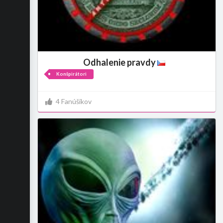
Odhalenie pravdy
Konšpirátori
4 Fanúšikov