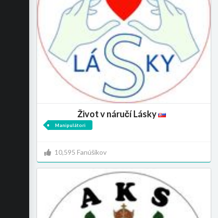
Život v náručí Lásky
Manipulátori
10,595 Fanúšikov