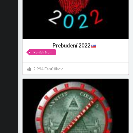
Prebudení 2022
Konšpirátori
2,994 Fanúšikov