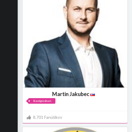
Martin Jakubec
Konšpirátori
8,701 Fanúšikov