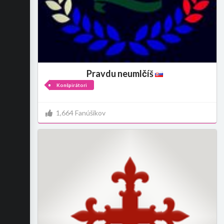
Pravdu neumlčíš
Konšpirátori
1,664 Fanúšikov