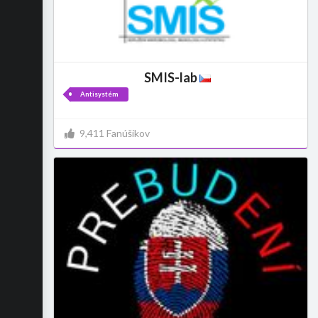
SMIS-lab
Antisystém
9,411 Fanúšikov