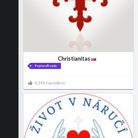
Christianitas
Popierači vedy
4,396 Fanúšikov