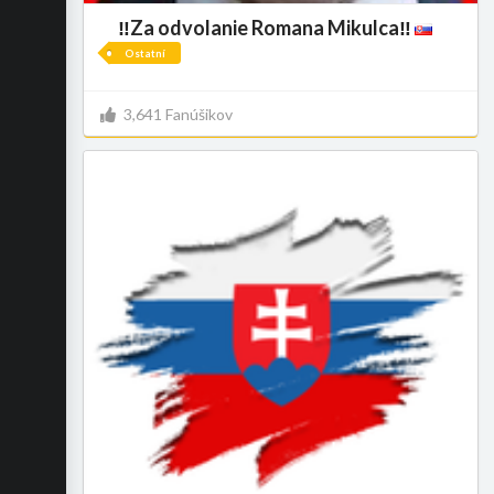
‼️Za odvolanie Romana Mikulca‼️
Ostatní
3,641 Fanúšikov