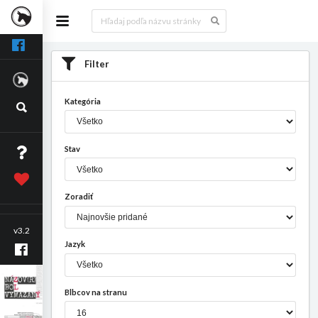
Filter
Kategória
Stav
Zoradiť
v3.2
Jazyk
Blbcov na stranu