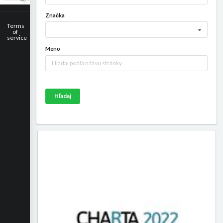
Značka
Terms
of
service
Meno
Hľadaj