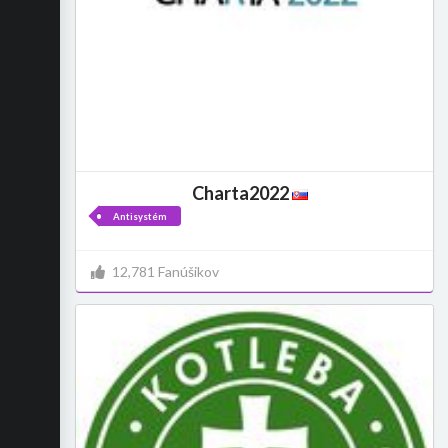
Charta2022
Antisystém
12,781 Fanúšikov