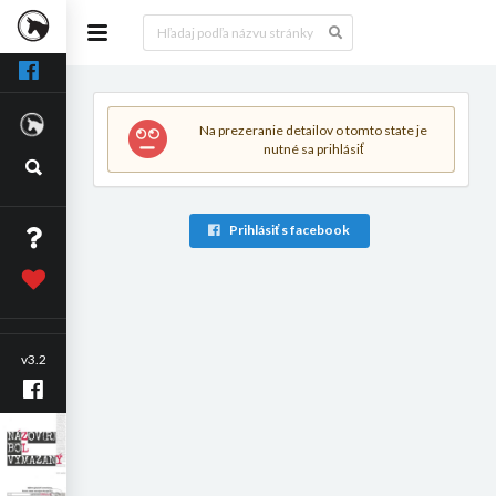
Na prezeranie detailov o tomto state je
nutné sa prihlásiť
Prihlásiť s facebook
v3.2