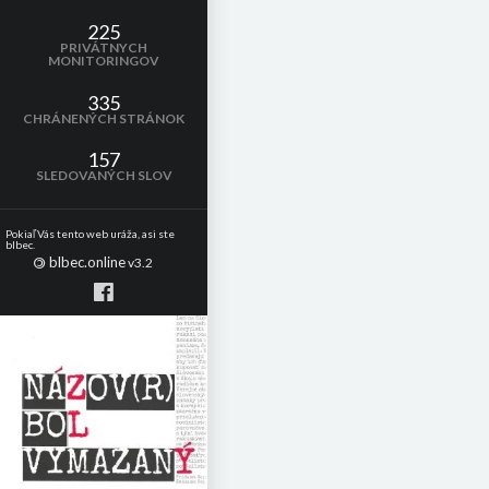
225
PRIVÁTNYCH
MONITORINGOV
335
CHRÁNENÝCH STRÁNOK
157
SLEDOVANÝCH SLOV
Pokiaľ Vás tento web uráža, asi ste
blbec.
blbec.online
©
v3.2