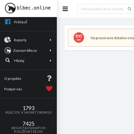
Prihlásiť
Na prezeranie detailov o tom
Reporty
Zoznam blbcov
Hľadaj
O projekte
Podpor nás
1793
BLBCOV V MONITORINGU
7425
REGISTROVANÝCH
POUŽÍVATEĽOV