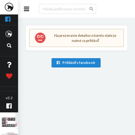
Na prezeranie detailov o tomto state je
nutné sa prihlásiť
Prihlásiť s facebook
v3.2