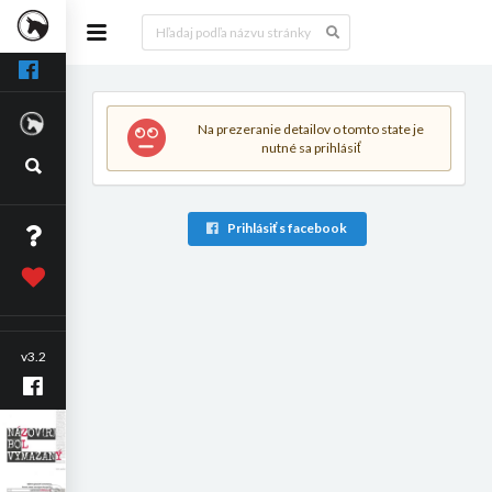
Na prezeranie detailov o tomto state je
nutné sa prihlásiť
Prihlásiť s facebook
v3.2