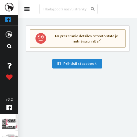
Na prezeranie detailov o tomto state je
nutné sa prihlásiť
Prihlásiť s facebook
v3.2