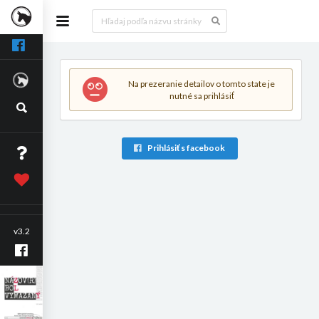
Na prezeranie detailov o tomto state je
nutné sa prihlásiť
Prihlásiť s facebook
v3.2