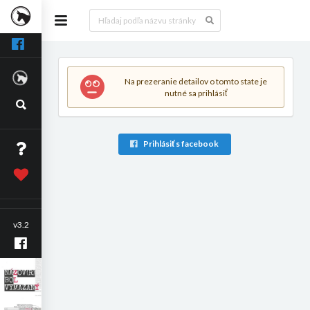
Na prezeranie detailov o tomto state je
nutné sa prihlásiť
Prihlásiť s facebook
v3.2