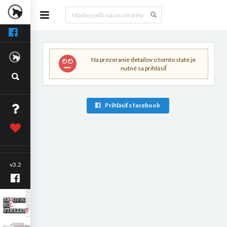
Na prezeranie detailov o tomto state je
nutné sa prihlásiť
Prihlásiť s facebook
v3.2