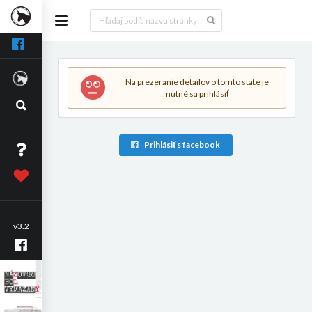
Na prezeranie detailov o tomto state je
nutné sa prihlásiť
Prihlásiť s facebook
v3.2