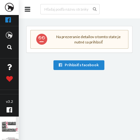
Na prezeranie detailov o tomto state je
nutné sa prihlásiť
Prihlásiť s facebook
v3.2