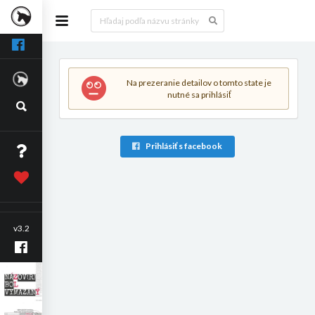
Na prezeranie detailov o tomto state je
nutné sa prihlásiť
Prihlásiť s facebook
v3.2