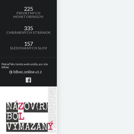
225
PRIVÁTNYCH
MONITORINGOV
335
CHRÁNENÝCH STRÁNOK
157
SLEDOVANÝCH SLOV
Pokiaľ Vás tento web uráža, asi ste
blbec.
blbec.online
©
v3.2