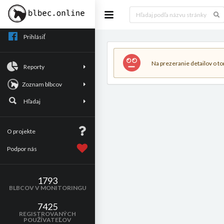
Prihlásiť
Na prezeranie detailov o tom
Reporty
Zoznam blbcov
Hľadaj
O projekte
Podpor nás
1793
BLBCOV V MONITORINGU
7425
REGISTROVANÝCH
POUŽÍVATEĽOV