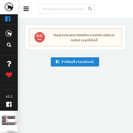
Na prezeranie detailov o tomto state je
nutné sa prihlásiť
Prihlásiť s facebook
v3.2