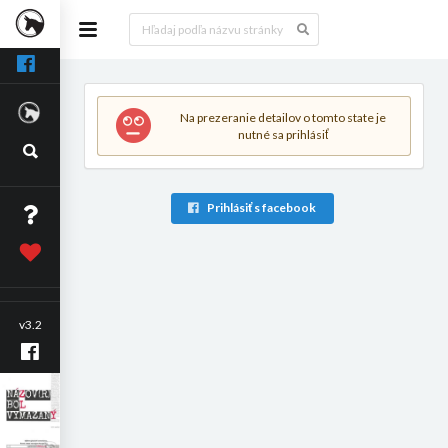
Na prezeranie detailov o tomto state je
nutné sa prihlásiť
Prihlásiť s facebook
v3.2