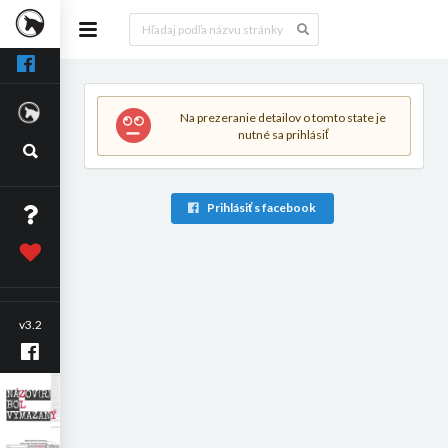
Na prezeranie detailov o tomto state je
nutné sa prihlásiť
Prihlásiť s facebook
v3.2