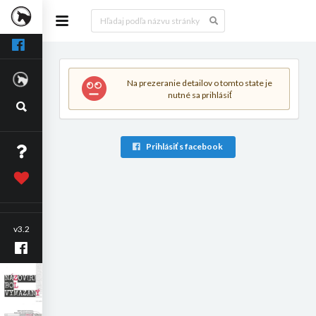
Na prezeranie detailov o tomto state je
nutné sa prihlásiť
Prihlásiť s facebook
v3.2