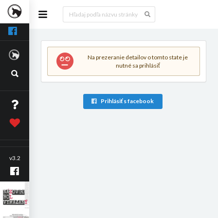
Na prezeranie detailov o tomto state je
nutné sa prihlásiť
Prihlásiť s facebook
v3.2