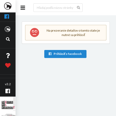
Na prezeranie detailov o tomto state je
nutné sa prihlásiť
Prihlásiť s facebook
v3.2