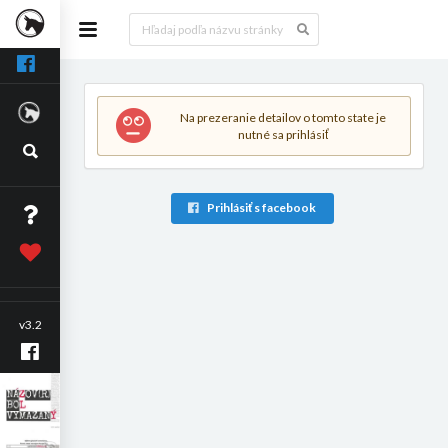
Na prezeranie detailov o tomto state je
nutné sa prihlásiť
Prihlásiť s facebook
v3.2