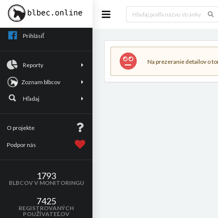
Prihlásiť
Na prezeranie detailov o tom
Reporty
Zoznam blbcov
Hľadaj
O projekte
Podpor nás
1793
BLBCOV V MONITORINGU
7425
REGISTROVANÝCH
POUŽÍVATEĽOV