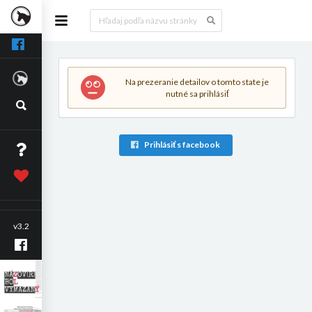
Na prezeranie detailov o tomto state je
nutné sa prihlásiť
Prihlásiť s facebook
v3.2