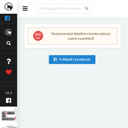
Na prezeranie detailov o tomto state je
nutné sa prihlásiť
Prihlásiť s facebook
v3.2