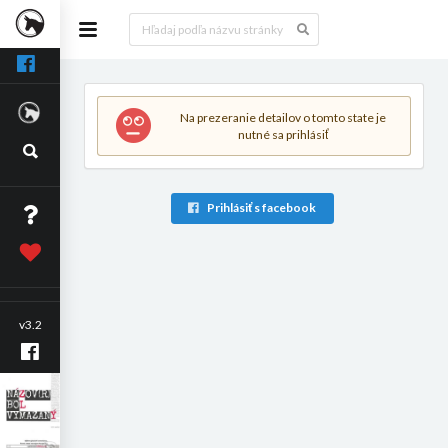
Na prezeranie detailov o tomto state je
nutné sa prihlásiť
Prihlásiť s facebook
v3.2