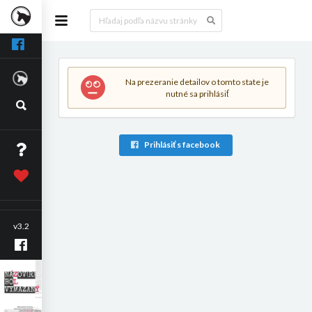
Na prezeranie detailov o tomto state je
nutné sa prihlásiť
Prihlásiť s facebook
v3.2