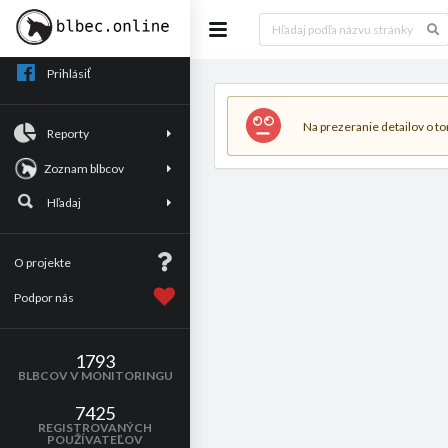
Prihlásiť
Na prezeranie detailov o tom
Reporty
Zoznam blbcov
Hľadaj
O projekte
Podpor nás
1793
BLBCOV V MONITORINGU
7425
REGISTROVANÝCH
POUŽÍVATEĽOV