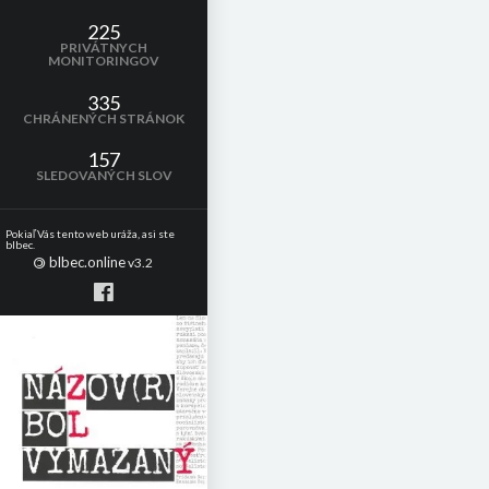
225
PRIVÁTNYCH
MONITORINGOV
335
CHRÁNENÝCH STRÁNOK
157
SLEDOVANÝCH SLOV
Pokiaľ Vás tento web uráža, asi ste
blbec.
blbec.online
©
v3.2