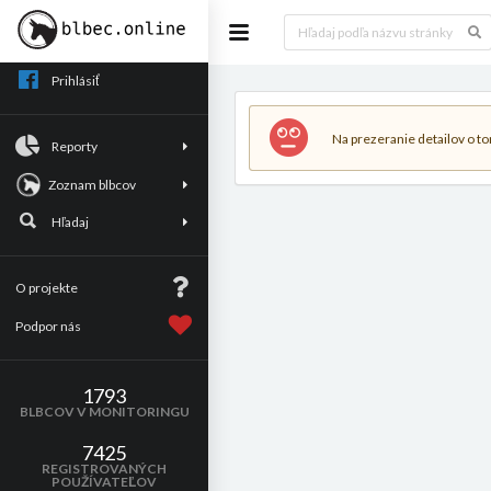
Prihlásiť
Na prezeranie detailov o tom
Reporty
Zoznam blbcov
Hľadaj
O projekte
Podpor nás
1793
BLBCOV V MONITORINGU
7425
REGISTROVANÝCH
POUŽÍVATEĽOV