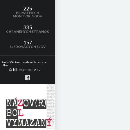
225
PRIVÁTNYCH
MONITORINGOV
335
CHRÁNENÝCH STRÁNOK
157
SLEDOVANÝCH SLOV
Pokiaľ Vás tento web uráža, asi ste
blbec.
blbec.online
©
v3.2