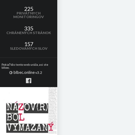
225
PRIVÁTNYCH
MONITORINGOV
335
CHRÁNENÝCH STRÁNOK
157
SLEDOVANÝCH SLOV
Pokiaľ Vás tento web uráža, asi ste
blbec.
blbec.online
©
v3.2