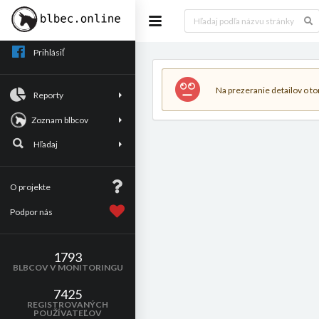
Prihlásiť
Na prezeranie detailov o tom
Reporty
Zoznam blbcov
Hľadaj
O projekte
Podpor nás
1793
BLBCOV V MONITORINGU
7425
REGISTROVANÝCH
POUŽÍVATEĽOV