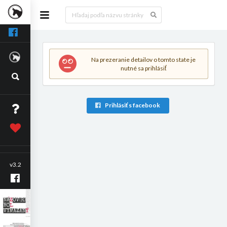
Na prezeranie detailov o tomto state je
nutné sa prihlásiť
Prihlásiť s facebook
v3.2