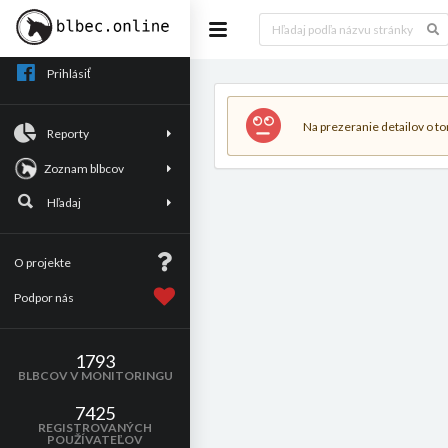
Prihlásiť
Na prezeranie detailov o tom
Reporty
Zoznam blbcov
Hľadaj
O projekte
Podpor nás
1793
BLBCOV V MONITORINGU
7425
REGISTROVANÝCH
POUŽÍVATEĽOV