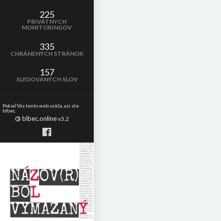
225
PRIVÁTNYCH
MONITORINGOV
335
CHRÁNENÝCH STRÁNOK
157
SLEDOVANÝCH SLOV
Pokiaľ Vás tento web uráža, asi ste
blbec.
blbec.online
©
v3.2