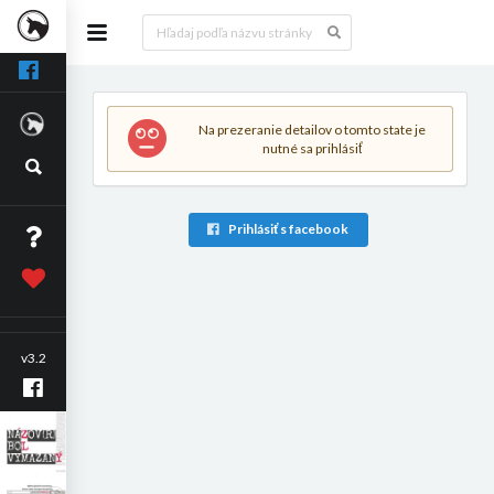
Na prezeranie detailov o tomto state je
nutné sa prihlásiť
Prihlásiť s facebook
v3.2