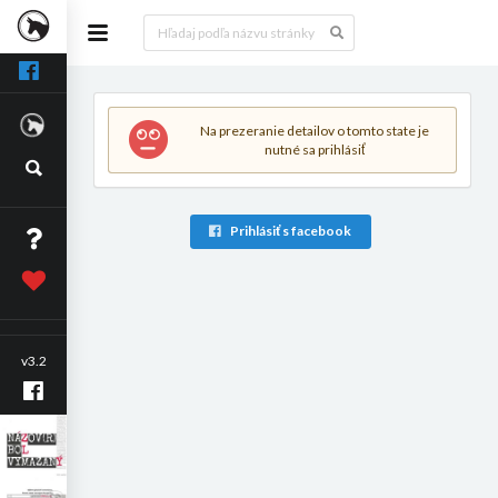
Na prezeranie detailov o tomto state je
nutné sa prihlásiť
Prihlásiť s facebook
v3.2