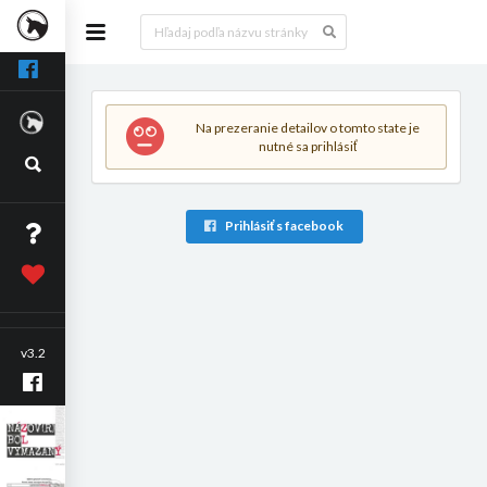
Na prezeranie detailov o tomto state je
nutné sa prihlásiť
Prihlásiť s facebook
v3.2