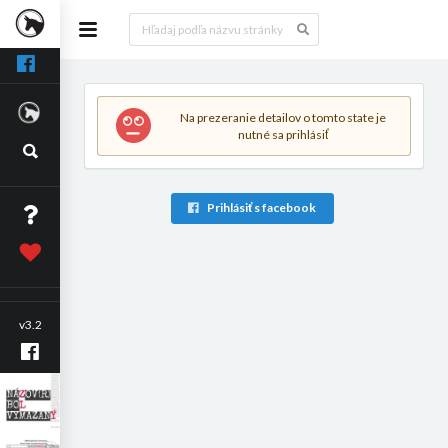
Na prezeranie detailov o tomto state je
nutné sa prihlásiť
Prihlásiť s facebook
v3.2