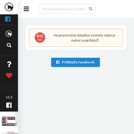
Na prezeranie detailov o tomto state je
nutné sa prihlásiť
Prihlásiť s facebook
v3.2