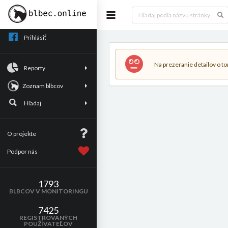
Prihlásiť
Na prezeranie detailov o tom
Reporty
Zoznam blbcov
Hľadaj
O projekte
Podpor nás
1793
BLBCOV V MONITORINGU
7425
REGISTROVANÝCH
POUŽÍVATEĽOV