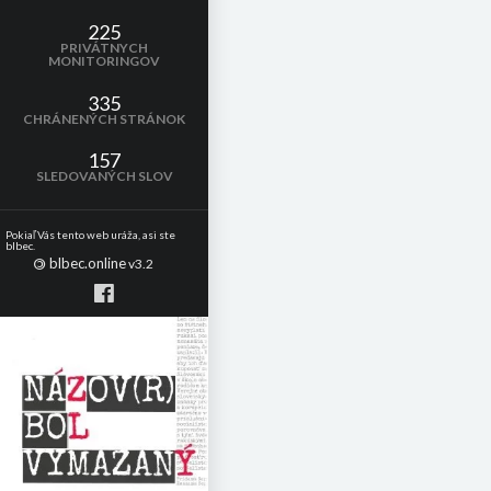
225
PRIVÁTNYCH
MONITORINGOV
335
CHRÁNENÝCH STRÁNOK
157
SLEDOVANÝCH SLOV
Pokiaľ Vás tento web uráža, asi ste
blbec.
blbec.online
©
v3.2