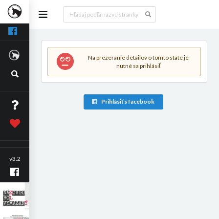
Na prezeranie detailov o tomto state je
nutné sa prihlásiť
Prihlásiť s facebook
v3.2