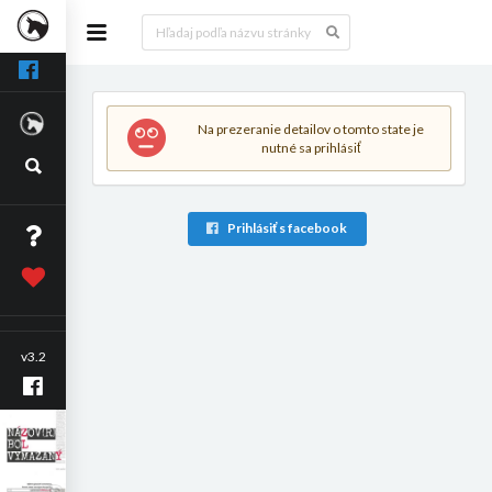
Na prezeranie detailov o tomto state je
nutné sa prihlásiť
Prihlásiť s facebook
v3.2