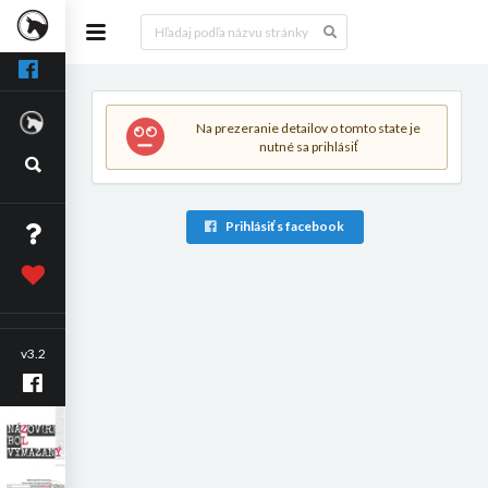
Na prezeranie detailov o tomto state je
nutné sa prihlásiť
Prihlásiť s facebook
v3.2