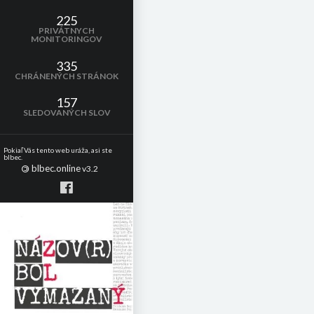
225
PRIVÁTNYCH
MONITORINGOV
335
CHRÁNENÝCH STRÁNOK
157
SLEDOVANÝCH SLOV
Pokiaľ Vás tento web uráža, asi ste
blbec.
blbec.online
©
v3.2