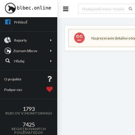
Prihlásiť
Na prezeranie detailov o tom
Reporty
Zoznam blbcov
Hľadaj
O projekte
Podpor nás
1793
BLBCOV V MONITORINGU
7425
REGISTROVANÝCH
POUŽÍVATEĽOV