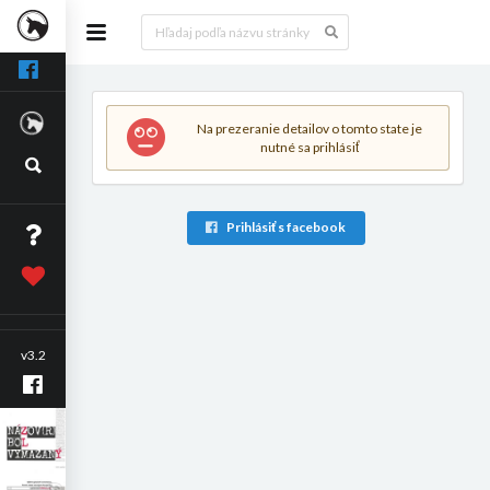
Na prezeranie detailov o tomto state je
nutné sa prihlásiť
Prihlásiť s facebook
v3.2